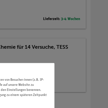
Lieferzeit:
3-4 Wochen
Chemie für 14 Versuche, TESS
n von Besucher:innen (z.B. IP-
fe auf unsere Website zu
in den Einstellungen benennen.
igung zu einem späteren Zeitpunkt