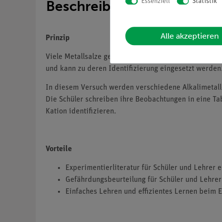
Essenziell
Statistik
Beschreibung
Alle akzeptieren
Prinzip
Viele Metallsalze geben in zunächst farbloser Flamme
und kann zu deren Identifizierung eingesetzt werde
In diesem Versuch werden verschiedene Alkalimetall-
Die Schüler schreiben ihre Beobachtungen in eine Ta
Kation identifizieren.
Vorteile
Experimentierliteratur für Schüler und Lehrer 
Gefährdungsbeurteilung für Schüler und Lehrer 
Einfaches Lehren und effizientes Lernen beim E