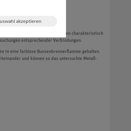
uswahl akzeptieren
t für die einzelnen Metall-Kationen charakteristisch
ersuchungen entsprechender Verbindungen.
hen in eine farblose Bunsenbrennerflamme gehalten.
iteinander und können so das untersuchte Metall-