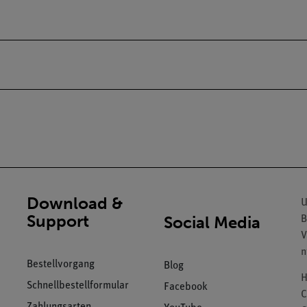
Download &
U
Support
Social Media
B
V
n
Bestellvorgang
Blog
H
Schnellbestellformular
Facebook
C