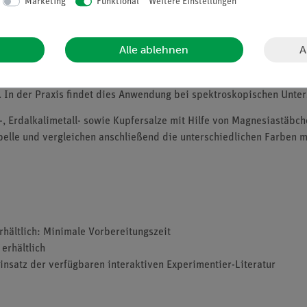
Marketing
Funktional
Weitere Einstellungen
A
Alle ablehnen
 Farben unterschiedlicher Wellenlänge ab. Diese Flammenfärbung is
n. In der Praxis findet dies Anwendung bei spektroskopischen Unt
, Erdalkalimetall- sowie Kupfersalze mit Hilfe von Magnesiastäbc
belle und vergleichen anschließend die unterschiedlichen Farben m
erhältlich: Minimale Vorbereitungszeit
erhältlich
insatz der verfügbaren interaktiven Experimentier-Literatur