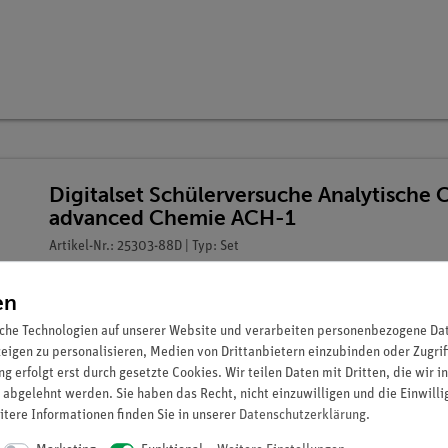
Digitalset Schülerversuche Analytische 
advanced Chemie ACH-1
Artikel-Nr.: 25303-88D | Typ: Set
en
che Technologien auf unserer Website und verarbeiten personenbezogene Date
zeigen zu personalisieren, Medien von Drittanbietern einzubinden oder Zugrif
g erfolgt erst durch gesetzte Cookies. Wir teilen Daten mit Dritten, die wir 
 abgelehnt werden. Sie haben das Recht, nicht einzuwilligen und die Einwill
itere Informationen finden Sie in unserer
Daten­schutz­erklärung
.