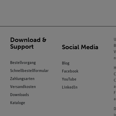
Download &
U
Support
Social Media
B
V
n
Bestellvorgang
Blog
H
Schnellbestellformular
Facebook
C
Zahlungsarten
YouTube
C
a
Versandkosten
LinkedIn
F
Downloads
a
Kataloge
D
i