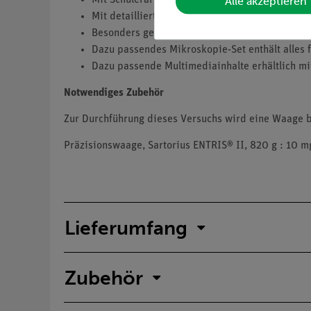
Alle akzeptieren
Mit detaillierten Lehrerinformationen, inkl. B
Besonders geignet bei knapper Zeitplanung, d
Dazu passendes Mikroskopie-Set enthält alles
Dazu passende Multimediainhalte erhältlich mi
Notwendiges Zubehör
Zur Durchführung dieses Versuchs wird eine Waage b
Präzisionswaage, Sartorius ENTRIS® II, 820 g : 10 
Lieferumfang
Zubehör