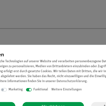
en
che Technologien auf unserer Website und verarbeiten personenbezogene Date
zeigen zu personalisieren, Medien von Drittanbietern einzubinden oder Zugrif
von einigen Substanzen Lösungen hergestellt werden. Diese sollte
g erfolgt erst durch gesetzte Cookies. Wir teilen Daten mit Dritten, die wir 
 abgelehnt werden. Sie haben das Recht, nicht einzuwilligen und die Einwill
e in ein kleines Becherglas oder Rollrandglas abfüllen. Benutzte
itere Informationen finden Sie in unserer
Daten­schutz­erklärung
.
das Vorratsgefäß zurück gießen.
Marketing
Funktional
Weitere Einstellungen
gesamt 50 Versuchen für alle Mikroskopanwendungen
fen geeignet ist