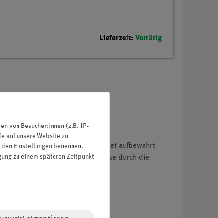
Lieferzeit:
Vorrätig
n von Besucher:innen (z.B. IP-
fe auf unsere Website zu
n in Enghalsflaschen gut beschriftet aufbewahrt
in den Einstellungen benennen.
igung zu einem späteren Zeitpunkt
 Reagenzien könnten beispielsweise durch die