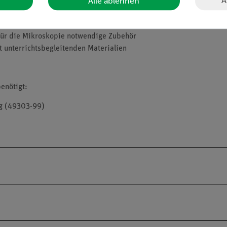
A
Alle ablehnen
eispielmikroskopiebild
a minimale Vorbereitungszeit
 für die Mikroskopie notwendige Zubehör
t unterrichtsbegleitenden Materialien
enötigt:
mg (49303-99)