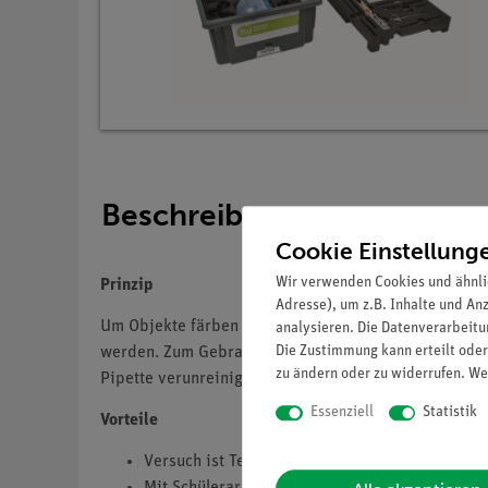
Beschreibung
Cookie Einstellung
Wir verwenden Cookies und ähnli
Prinzip
Adresse), um z.B. Inhalte und An
Um Objekte färben und bearbeiten zu können, müssen 
analysieren. Die Datenverarbeitun
Die Zustimmung kann erteilt oder
werden. Zum Gebrauch immer nur die notwendige Meng
zu ändern oder zu widerrufen. We
Pipette verunreinigt sein, deshalb Reste niemals in 
Essenziell
Statistik
Vorteile
Versuch ist Teil einer Komplettlösung mit ins
Mit Schülerarbeitsblatt, das für alle Klassenstu