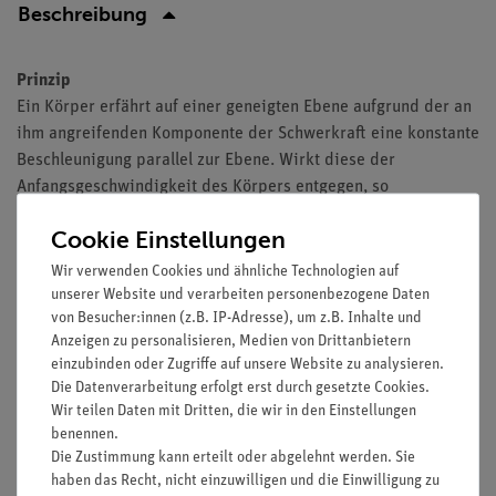
Beschreibung
Prinzip
Ein Körper erfährt auf einer geneigten Ebene aufgrund der an
ihm angreifenden Komponente der Schwerkraft eine konstante
Beschleunigung parallel zur Ebene. Wirkt diese der
Anfangsgeschwindigkeit des Körpers entgegen, so
verlangsamt dieser seine Bewegung und kehrt schließlich
Cookie Einstellungen
seine Richtung um. Hier sollen die Bewegungsgesetze für eine
gleichmäßig verzögerte Bewegung durch Fahrzeitmessungen
Wir verwenden Cookies und ähnliche Technologien auf
eines Wagens auf der geneigten Rollenfahrbahn bestätigt
unserer Website und verarbeiten personenbezogene Daten
von Besucher:innen (z.B. IP-Adresse), um z.B. Inhalte und
werden.
Anzeigen zu personalisieren, Medien von Drittanbietern
Vorteile
einzubinden oder Zugriffe auf unsere Website zu analysieren.
Die Datenverarbeitung erfolgt erst durch gesetzte Cookies.
Exaktere Ergebnisse durch reibungsarm Messungen:
Wir teilen Daten mit Dritten, die wir in den Einstellungen
Wagen mit reibungsminimierter Achslagerung auf
benennen.
Saphir
Die Zustimmung kann erteilt oder abgelehnt werden. Sie
haben das Recht, nicht einzuwilligen und die Einwilligung zu
Über die gesamte Fahrbahnlänge verstellbare