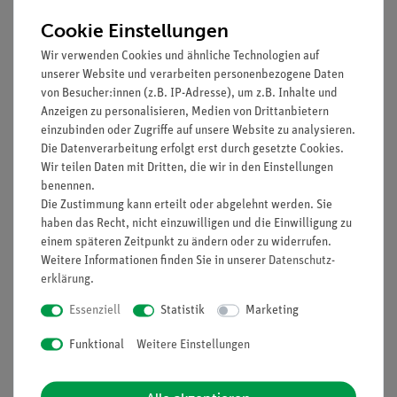
Cookie Einstellungen
Prinzip
Wir verwenden Cookies und ähnliche Technologien auf
Anhand eines Funktionsmodells sollen der Aufbau und die
unserer Website und verarbeiten personenbezogene Daten
Wirkungsweise eines Synchronmotors demonstriert werden.
von Besucher:innen (z.B. IP-Adresse), um z.B. Inhalte und
Anzeigen zu personalisieren, Medien von Drittanbietern
Vorteile
einzubinden oder Zugriffe auf unsere Website zu analysieren.
Die Datenverarbeitung erfolgt erst durch gesetzte Cookies.
Keine zusätzlichen Kabelverbindungen zwischen den
Wir teilen Daten mit Dritten, die wir in den Einstellungen
Bausteinen nötig - übersichtlicherer und schnellerer
benennen.
Aufbau
Die Zustimmung kann erteilt oder abgelehnt werden. Sie
Kontaktsicherheit durch puzzelartig verzahnbare
haben das Recht, nicht einzuwilligen und die Einwilligung zu
Bausteine
einem späteren Zeitpunkt zu ändern oder zu widerrufen.
Hartvergoldete, korrosionsbeständige Kontakte
Weitere Informationen finden Sie in unserer
Daten­schutz­
Doppelter Lernerfolg: Elektrischer Schaltplan auf der
erklärung
.
Ober- und reelle Bauteile auf der Unterseite sichtbar
Essenziell
Statistik
Marketing
Funktional
Weitere Einstellungen
Lieferumfang