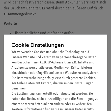
wird danach fest verschlossen. Beim Abkühlen verringert sich
der Druck im Behälter. Er wird durch den äußeren Luftdruck
zusammengedrückt.
Vorteile
Übersichtlicher und einfacher Aufbau
Erreichung eines elementaren Lernziels mit wenig
Cookie Einstellungen
Aufwand
Wir verwenden Cookies und ähnliche Technologien auf
unserer Website und verarbeiten personenbezogene Daten
von Besucher:innen (z.B. IP-Adresse), um z.B. Inhalte und
Lieferumfang
Anzeigen zu personalisieren, Medien von Drittanbietern
einzubinden oder Zugriffe auf unsere Website zu analysieren.
Die Datenverarbeitung erfolgt erst durch gesetzte Cookies.
Media / Downloads
Wir teilen Daten mit Dritten, die wir in den Einstellungen
benennen.
Die Zustimmung kann erteilt oder abgelehnt werden. Sie
haben das Recht, nicht einzuwilligen und die Einwilligung zu
Versandkostenfrei ab 300,- €
einem späteren Zeitpunkt zu ändern oder zu widerrufen.
Weitere Informationen finden Sie in unserer
Daten­schutz­