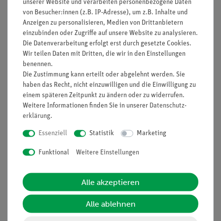
unserer Website und verarbeiten personenbezogene Daten
von Besucher:innen (z.B. IP-Adresse), um z.B. Inhalte und
Vorteile
Anzeigen zu personalisieren, Medien von Drittanbietern
einzubinden oder Zugriffe auf unsere Website zu analysieren.
minimale Vorbereitungszeit
Die Datenverarbeitung erfolgt erst durch gesetzte Cookies.
lichtstarke Halogenleuchte
Wir teilen Daten mit Dritten, die wir in den Einstellungen
einfaches Lehren durch Einsatz der Demo-Tafel Physik
benennen.
Die Zustimmung kann erteilt oder abgelehnt werden. Sie
ideale Ergänzung zu analogen Schülerversuchen durch
haben das Recht, nicht einzuwilligen und die Einwilligung zu
direkt vergleichbare Geräte
einem späteren Zeitpunkt zu ändern oder zu widerrufen.
Weitere Informationen finden Sie in unserer
Daten­schutz­
erklärung
.
Lieferumfang
Essenziell
Statistik
Marketing
Funktional
Weitere Einstellungen
Media / Downloads
Alle akzeptieren
Versandkostenfrei ab 300,- €
Alle ablehnen