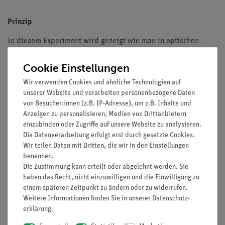
Prinzip
In diesem Experiment wird gezeigt wie man in optischen
Geräten auch bei Verwendung zweier Planspiegel das
Reflexionsgesetz anwenden kann.
Cookie Einstellungen
Wir verwenden Cookies und ähnliche Technologien auf
unserer Website und verarbeiten personenbezogene Daten
Vorteile
von Besucher:innen (z.B. IP-Adresse), um z.B. Inhalte und
Anzeigen zu personalisieren, Medien von Drittanbietern
minimale Vorbereitungszeit
einzubinden oder Zugriffe auf unsere Website zu analysieren.
lichtstarke Halogenleuchte
Die Datenverarbeitung erfolgt erst durch gesetzte Cookies.
Wir teilen Daten mit Dritten, die wir in den Einstellungen
einfaches Lehren durch Einsatz der Demo-Tafel Physik
benennen.
ideale Ergänzung zu analogen Schülerversuchen durch
Die Zustimmung kann erteilt oder abgelehnt werden. Sie
direkt vergleichbare Geräte
haben das Recht, nicht einzuwilligen und die Einwilligung zu
einem späteren Zeitpunkt zu ändern oder zu widerrufen.
Weitere Informationen finden Sie in unserer
Daten­schutz­
Aufgaben
erklärung
.