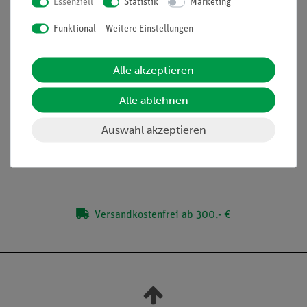
Essenziell
Statistik
Marketing
Untersuchung zweier Spiegel mit der Anwendung als:
Funktional
Weitere Einstellungen
Winkelspiegel
Rückstrahler
Periskop
Alle akzeptieren
Alle ablehnen
Lieferumfang
Auswahl akzeptieren
Media / Downloads
Versandkostenfrei ab 300,- €