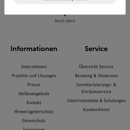
Nach oben
Informationen
Service
Unternehmen
Übersicht Service
Projekte und Lösungen
Beratung & Showroom
Presse
Inventarisierungs- &
Einräumservice
Stellenangebote
Inbetriebnahme & Schulungen
Kontakt
Kundendienst
Hinweisgeberschutz
Datenschutz