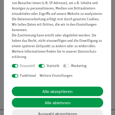
von Besucher:innen (z.B. IP-Adresse), um z.B. Inhalte und
Vorteile
Anzeigen zu personalisieren, Medien von Drittanbietern
einzubinden oder Zugriffe auf unsere Website zu analysieren.
minimale Vorbereitungszeit
Die Datenverarbeitung erfolgt erst durch gesetzte Cookies.
lichtstarke Halogenleuchte
Wir teilen Daten mit Dritten, die wir in den Einstellungen
einfaches Lehren durch Einsatz der Demo-Tafel Physik
benennen.
ideale Ergänzung zu analogen Schülerversuchen durch
Die Zustimmung kann erteilt oder abgelehnt werden. Sie
direkt vergleichbare Geräte
haben das Recht, nicht einzuwilligen und die Einwilligung zu
einem späteren Zeitpunkt zu ändern oder zu widerrufen.
Weitere Informationen finden Sie in unserer
Daten­schutz­
erklärung
.
Lieferumfang
Essenziell
Statistik
Marketing
Media / Downloads
Funktional
Weitere Einstellungen
Alle akzeptieren
Versandkostenfrei ab 300,- €
Alle ablehnen
Auswahl akzeptieren