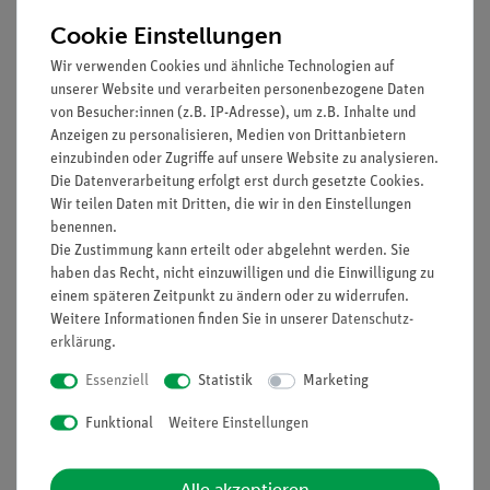
Prinzip
Cookie Einstellungen
Pflanzen nehmen durch die Wurzel mineralische Bestandteile
Wir verwenden Cookies und ähnliche Technologien auf
aus dem Boden auf und transportieren sie bis zu den Blättern.
unserer Website und verarbeiten personenbezogene Daten
von Besucher:innen (z.B. IP-Adresse), um z.B. Inhalte und
In diesem Schülerversuch wird die Aufnahme mineralischer
Anzeigen zu personalisieren, Medien von Drittanbietern
Bestandteile bei Pflanzen untersucht. Dazu lässt man eine
einzubinden oder Zugriffe auf unsere Website zu analysieren.
Pflanze in dest. Wasser und eine andere in
Die Datenverarbeitung erfolgt erst durch gesetzte Cookies.
mineraldüngerhaltigem Wasser wachsen. Nachdem die
Wir teilen Daten mit Dritten, die wir in den Einstellungen
aufgenommenen Mineralstoffe aus der Pflanze extrahiert und
benennen.
eingedampft wurden, lassen sich die Mineralsalze mit den
Die Zustimmung kann erteilt oder abgelehnt werden. Sie
haben das Recht, nicht einzuwilligen und die Einwilligung zu
üblichen Nachweisen, so z.B. der Flammenfärbung,
einem späteren Zeitpunkt zu ändern oder zu widerrufen.
nachweisen. So lässt sich beispielsweise eine weinrot-
Weitere Informationen finden Sie in unserer
Daten­schutz­
Flammenfärbung beim Verbrennen von Pflanzenteilen
erklärung
.
(Pflanzen, denen Wasser mit Lithiumsalz zugesetzt
wurde) beobachten.
Essenziell
Statistik
Marketing
Funktional
Weitere Einstellungen
Vorteile
Alle akzeptieren