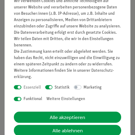
Wir verwenden Cookies und ähnliche Technologien auf
unserer Website und verarbeiten personenbezogene Daten
Prinzip
von Besucher:innen (z.B. IP-Adresse), um z.B. Inhalte und
Anzeigen zu personalisieren, Medien von Drittanbietern
Wenn man Lineal oder Stricknadel zum Schwingen bringt, so
einzubinden oder Zugriffe auf unsere Website zu analysieren.
übertragen sich ihre Schwingungen auf die Luft, wo sie sich
Die Datenverarbeitung erfolgt erst durch gesetzte Cookies.
als Schallwellen fortsetzen. Verlängert oder verkürzt man den
Wir teilen Daten mit Dritten, die wir in den Einstellungen
schwingenden Teil, durch Ziehen über die Tischkante, so
benennen.
verändert sich der Ton. Hier bietet es sich an, diese
Die Zustimmung kann erteilt oder abgelehnt werden. Sie
'Instrumente' tatsächlich auszuprobieren und zu diskutieren,
haben das Recht, nicht einzuwilligen und die Einwilligung zu
einem späteren Zeitpunkt zu ändern oder zu widerrufen.
wie jeweils die Töne entstehen.
Weitere Informationen finden Sie in unserer
Daten­schutz­
erklärung
.
Lieferumfang
Essenziell
Statistik
Marketing
Funktional
Weitere Einstellungen
Media / Downloads
Alle akzeptieren
Alle ablehnen
Versandkostenfrei ab 300,- €