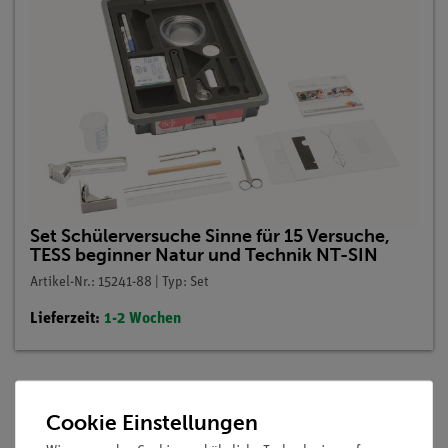
Set Schülerversuche Sinne für 15 Versuche,
TESS beginner Natur und Technik NT-SIN
Artikel-Nr.: 15241-88 | Typ: Set
Lieferzeit:
1-2 Wochen
Cookie Einstellungen
Beschreibung