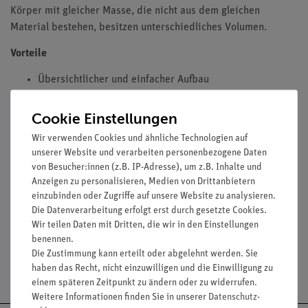
Körper mit gleicher Masse, die nicht aus dem gleichen
Material bestehen, besitzen unterschiedliches Volumen.
Vorteile
Übersichtlicher und einfacher Aufbau
Erreichung eines elementaren Lernziels mit wenig
Aufwand
Cookie Einstellungen
Wir verwenden Cookies und ähnliche Technologien auf
unserer Website und verarbeiten personenbezogene Daten
Lieferumfang
von Besucher:innen (z.B. IP-Adresse), um z.B. Inhalte und
Anzeigen zu personalisieren, Medien von Drittanbietern
einzubinden oder Zugriffe auf unsere Website zu analysieren.
Media / Downloads
Die Datenverarbeitung erfolgt erst durch gesetzte Cookies.
Wir teilen Daten mit Dritten, die wir in den Einstellungen
benennen.
Die Zustimmung kann erteilt oder abgelehnt werden. Sie
Versandkostenfrei ab 300,- €
haben das Recht, nicht einzuwilligen und die Einwilligung zu
einem späteren Zeitpunkt zu ändern oder zu widerrufen.
Weitere Informationen finden Sie in unserer
Daten­schutz­