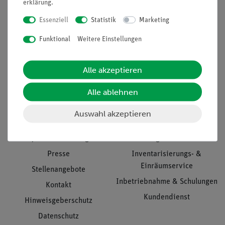
erklärung
.
Essenziell
Statistik
Marketing
Funktional
Weitere Einstellungen
Nach oben
Alle akzeptieren
Informationen
Service
Alle ablehnen
Auswahl akzeptieren
Unternehmen
Übersicht Service
Projekte und Lösungen
Beratung & Showroom
Presse
Inventarisierungs- &
Einräumservice
Stellenangebote
Inbetriebnahme & Schulungen
Kontakt
Kundendienst
Hinweisgeberschutz
Datenschutz