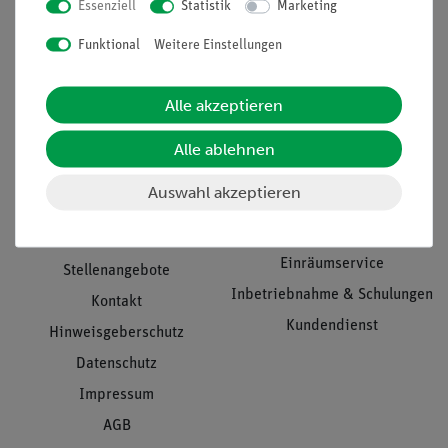
Essenziell
Statistik
Marketing
Nach oben
Funktional
Weitere Einstellungen
Alle akzeptieren
Informationen
Service
Alle ablehnen
Unternehmen
Übersicht Service
Auswahl akzeptieren
Projekte und Lösungen
Beratung & Showroom
Presse
Inventarisierungs- &
Einräumservice
Stellenangebote
Inbetriebnahme & Schulungen
Kontakt
Kundendienst
Hinweisgeberschutz
Datenschutz
Impressum
AGB