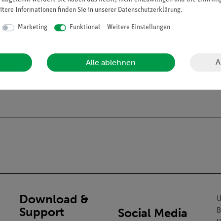
itere Informationen finden Sie in unserer
Daten­schutz­erklärung
.
Marketing
Funktional
Weitere Einstellungen
dvanced Chemie Set Allgemeine Chemie (15300-88).
A
Alle ablehnen
Download &
U
Support
Social Media
B