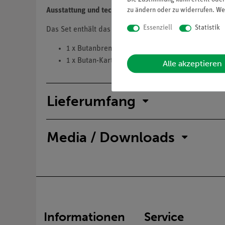
zu ändern oder zu widerrufen. We
Ausstattung und technische Daten
Essenziell
Statistik
Das Set enthält das notwendige Zubehör für TESS a
1 x Butanbrenner Labogaz 470
1 x Butan-Kartusche CV 300
Alle akzeptieren
Lieferumfang
Media / Downloads
Informationen
Service