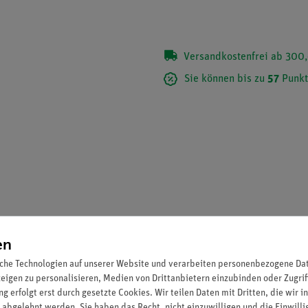
Versandkostenfrei ab 300,
Sie können bis zu
57
Punkt
en
che Technologien auf unserer Website und verarbeiten personenbezogene Date
ie oft schon in Fachsammlungen vorhanden sind.
zeigen zu personalisieren, Medien von Drittanbietern einzubinden oder Zugrif
g erfolgt erst durch gesetzte Cookies. Wir teilen Daten mit Dritten, die wir 
 abgelehnt werden. Sie haben das Recht, nicht einzuwilligen und die Einwill