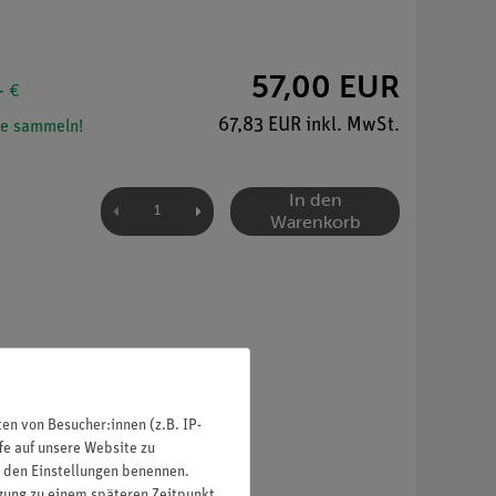
57,00 EUR
- €
67,83 EUR inkl. MwSt.
e sammeln!
In den
Warenkorb
n von Besucher:innen (z.B. IP-
fe auf unsere Website zu
in den Einstellungen benennen.
igung zu einem späteren Zeitpunkt