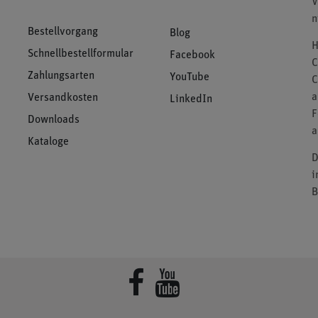
V
n
Bestellvorgang
Blog
H
Schnellbestellformular
Facebook
C
Zahlungsarten
YouTube
C
a
Versandkosten
LinkedIn
F
Downloads
a
Kataloge
D
i
B