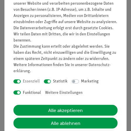
unserer Website und verarbeiten personenbezogene Daten
Ausstattung und technische Daten
von Besucher:innen (z.B. IP-Adresse), um z.B. Inhalte und
Das Geräteset besteht aus allen für die Versuche
Anzeigen zu personalisieren, Medien von Drittanbietern
einzubinden oder Zugriffe auf unsere Website zu analysieren.
notwendigen Komponenten; lediglich ein zur
Die Datenverarbeitung erfolgt erst durch gesetzte Cookies.
vorhandenen Gasversorgung passender Brenner muss
Wir teilen Daten mit Dritten, die wir in den Einstellungen
separat angeschafft werden
benennen.
Stabile, stapelbare Aufbewahrungsboxen mit
Die Zustimmung kann erteilt oder abgelehnt werden. Sie
gerätegeformten Schaumstoffeinsatz
haben das Recht, nicht einzuwilligen und die Einwilligung zu
Cobra SMARTsense Temperature: Messbereich:
einem späteren Zeitpunkt zu ändern oder zu widerrufen.
-40...120 °C, Auflösung: 0,01 °C, Abtastrate: 10 Hz
Weitere Informationen finden Sie in unserer
Daten­schutz­
erklärung
.
Notwendiges Zubehör
Essenziell
Statistik
Marketing
TESS advanced Allgemeine Chemie notwendiges
Funktional
Weitere Einstellungen
Zubehör für 1 Gruppe (13431-88)
TESS advanced Allgemeine Chemie Verbrauchsmaterial
und Chemikalien für 10 Gruppen (13300-10)
Alle akzeptieren
Empfohlenes Zubehör
Alle ablehnen
TESS advanced Chemie Handbuch Allgemeine,