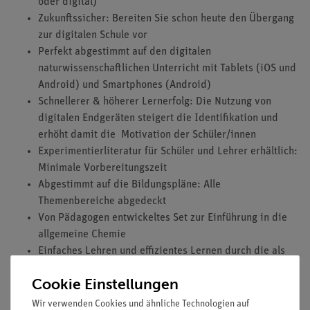
oder digital)
Zukunftssicher: Bereiten Sie schon heute den Übergang
zur digitalen Schule vor
Perfekt abgestimmt auf den digitalen
naturwissenschaftlichen Unterricht mit Tablets (iOS und
Android) und Smartphones (Android)
Schnellerer & höherer Lernerfolg: Die Nutzung von
digitalen Endgeräten steigert die Identifikation und
erhöht damit die Motivation der Schüler/innen
Experimentierliteratur für Schüler und Lehrer erhältlich:
Minimale Vorbereitungszeit
Abgestimmt auf die Bildungspläne: Alle
Themenbereiche abgedeckt
Von Pädagogen entwickeltes Set zur Einführung in die
allgemeine Chemie
Einfaches Lehren und effizientes Lernen durch die als
QR-Code beigelegten digitalen Versuchsbeschreibungen
Cookie Einstellungen
Wir verwenden Cookies und ähnliche Technologien auf