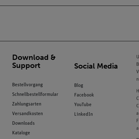
Download &
U
Support
Social Media
B
V
n
Bestellvorgang
Blog
H
Schnellbestellformular
Facebook
C
Zahlungsarten
YouTube
C
a
Versandkosten
LinkedIn
F
Downloads
a
Kataloge