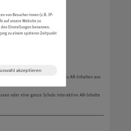
n von Besucher:innen (z.B. IP-
fe auf unsere Website zu
in den Einstellungen benennen.
igung zu einem späteren Zeitpunkt
uswahl akzeptieren
ruppe von Lernenden mit Zugängen zu AR-Inhalten aus
sen oder eine ganze Schule interaktive AR-Inhalte