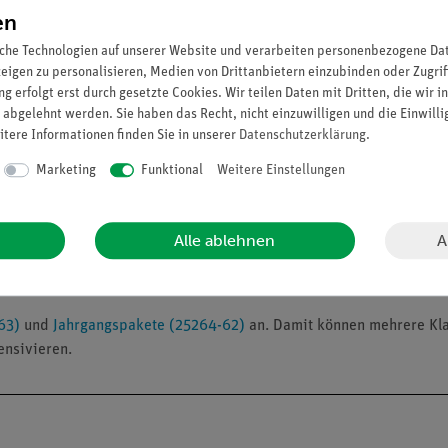
en
l erweitert werden:
che Technologien auf unserer Website und verarbeiten personenbezogene Date
zeigen zu personalisieren, Medien von Drittanbietern einzubinden oder Zugrif
g erfolgt erst durch gesetzte Cookies. Wir teilen Daten mit Dritten, die wir 
 abgelehnt werden. Sie haben das Recht, nicht einzuwilligen und die Einwill
itere Informationen finden Sie in unserer
Daten­schutz­erklärung
.
Marketing
Funktional
Weitere Einstellungen
pannungsquellen
A
Alle ablehnen
stige Lösung für Schulen, die eine Klasse oder eine spezifische G
 möchten.
63)
und
Jahrgangspakete (25264-62)
an. Damit können mehrere Klas
ensivieren.