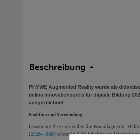
Beschreibung
PHYWE Augmented Reality wurde als didaktisc
delina Innovationspreis für digitale Bildung 2
ausgezeichnet.
Funktion und Verwendung
Lassen Sie Ihre Lernenden die Grundlagen der Elektr
(25264-88D)
bietet in 8 AR-Inhalten ein interaktive