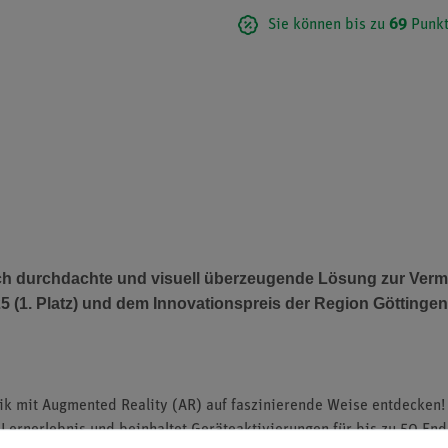
Sie können bis zu
69
Punkt
h durchdachte und visuell überzeugende Lösung zur Vermi
025 (1. Platz) und dem Innovationspreis der Region Götting
ik mit Augmented Reality (AR) auf faszinierende Weise entdecken!
s Lernerlebnis und beinhaltet Geräteaktivierungen für bis zu 50 End