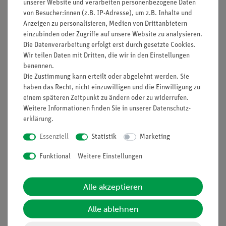
unserer Website und verarbeiten personenbezogene Daten
Prinzip
von Besucher:innen (z.B. IP-Adresse), um z.B. Inhalte und
Anzeigen zu personalisieren, Medien von Drittanbietern
Der erste Versuch soll vor allem dazu dienen, dass sich die
einzubinden oder Zugriffe auf unsere Website zu analysieren.
Schüler mit dem Aufbau und mit der Funktion von Umschaltern
Die Datenverarbeitung erfolgt erst durch gesetzte Cookies.
vertraut machen.
Wir teilen Daten mit Dritten, die wir in den Einstellungen
benennen.
Danach sollen sie zwei Umschalter als Wechselschalter nutzen
Die Zustimmung kann erteilt oder abgelehnt werden. Sie
und die im täglichen Leben häufig verwendete
haben das Recht, nicht einzuwilligen und die Einwilligung zu
Wechselschaltung kennen lernen.
einem späteren Zeitpunkt zu ändern oder zu widerrufen.
Weitere Informationen finden Sie in unserer
Daten­schutz­
Vorteile
erklärung
.
Keine zusätzlichen Kabelverbindungen zwischen den
Essenziell
Statistik
Marketing
Bausteinen nötig - übersichtlicherer und schnellerer
Aufbau
Funktional
Weitere Einstellungen
Kontaktsicherheit durch puzzelartig verzahnbare
Bausteine
Alle akzeptieren
Hartvergoldete, korrosionsbeständige Kontakte
Doppelter Lernerfolg: Elektrischer Schaltplan auf der
Alle ablehnen
Ober- und reele Bauteile auf der Unterseite sichtbar