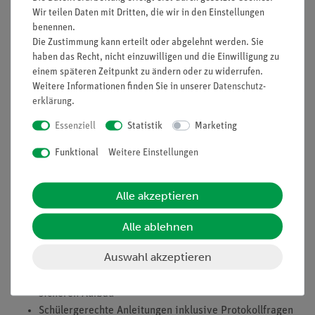
Wir teilen Daten mit Dritten, die wir in den Einstellungen
benennen.
Prinzip
Die Zustimmung kann erteilt oder abgelehnt werden. Sie
In diesem Versuch sollen die Schüler an einem Federpendel
haben das Recht, nicht einzuwilligen und die Einwilligung zu
erkennen, von welchen Größen die Schwingungsdauer eines
einem späteren Zeitpunkt zu ändern oder zu widerrufen.
Weitere Informationen finden Sie in unserer
Daten­schutz­
Schraubenfederpendels abhängt und wie der Zusammenhang
erklärung
.
in einer Proportionalität ausgedrückt werden kann. In einer
Zusatzaufgabe sollen die Schüler die erforderliche Korrektur
Essenziell
Statistik
Marketing
für die Masse der Feder vornehmen und danach die
Funktional
Weitere Einstellungen
Schwingungsgleichung des Federpendels aufstellen, indem sie
2
aus der Geraden, die sich beim Auftragen von
T
gegen
m
∕
D
ergibt, die Steigung bzw. den Proportionalitätsfaktor
Alle akzeptieren
K
bestimmen. Durch Vergleich lässt sich
K
auch zahlenmäßig
festlegen.
Alle ablehnen
Vorteile
Auswahl akzeptieren
Echtes Stativmaterial für besonders stabilen und damit
sicheren Aufbau
Schülergerechte Anleitungen inklusive Protokollfragen