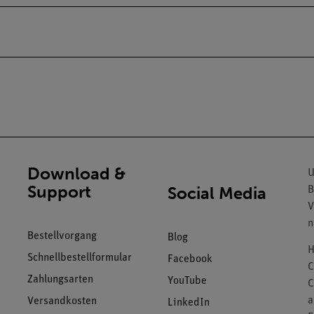
Download &
U
Support
Social Media
B
V
n
Bestellvorgang
Blog
H
Schnellbestellformular
Facebook
C
Zahlungsarten
YouTube
C
a
Versandkosten
LinkedIn