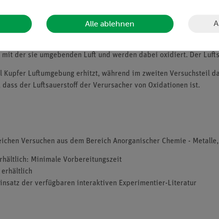
A
Alle ablehnen
mit der sie umgebenden Luft und werden dabei oxidiert. Der Luftsau
l Kupfer Luftumgebung erhitzt, während im zweiten Versuchsteil da
 dass der Luftsauerstoff der Verursacher von Oxidationen ist.
reichen Versuchen aus dem Bereich Anorganischer Chemie - Metalle,
erhältlich: Minimale Vorbereitungszeit
erhältlich
insatz der verfügbaren interaktiven Experimentier-Literatur