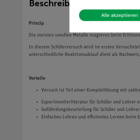
Beschreibung
Alle akzeptieren
Prinzip
Die meisten unedlen Metalle reagieren beim Erhitzen 
In diesem Schülerversuch wird im ersten Versuchstei
unterschiedliche Reaktionsablauf dient als Nachweis,
Vorteile
Versuch ist Teil einer Komplettlösung mit zahl
Experimentierliteratur für Schüler und Lehrer 
Gefährdungsbeurteilung für Schüler und Lehrer 
Einfaches Lehren und effizientes Lernen beim E