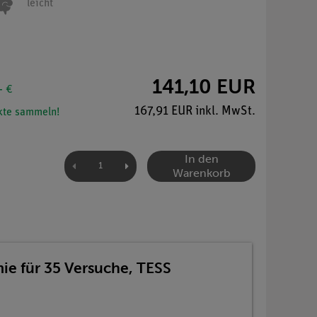
leicht
141,10 EUR
- €
167,91 EUR inkl. MwSt.
te sammeln!
In den
Warenkorb
e für 35 Versuche, TESS