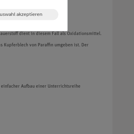
uswahl akzeptieren
erstoff dient in diesem Fall als Oxidationsmittel.
s Kupferblech von Paraffin umgeben ist. Der
 einfacher Aufbau einer Unterrichtsreihe