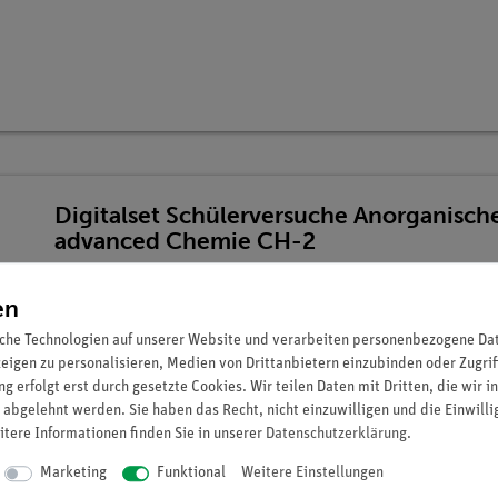
Digitalset Schülerversuche Anorganisch
advanced Chemie CH-2
Artikel-Nr.: 25301-88D | Typ: Set
en
che Technologien auf unserer Website und verarbeiten personenbezogene Date
zeigen zu personalisieren, Medien von Drittanbietern einzubinden oder Zugrif
g erfolgt erst durch gesetzte Cookies. Wir teilen Daten mit Dritten, die wir 
 abgelehnt werden. Sie haben das Recht, nicht einzuwilligen und die Einwill
itere Informationen finden Sie in unserer
Daten­schutz­erklärung
.
Marketing
Funktional
Weitere Einstellungen