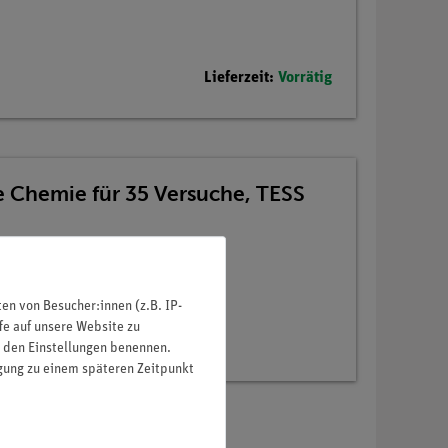
Lieferzeit:
Vorrätig
e Chemie für 35 Versuche, TESS
n von Besucher:innen (z.B. IP-
fe auf unsere Website zu
in den Einstellungen benennen.
igung zu einem späteren Zeitpunkt