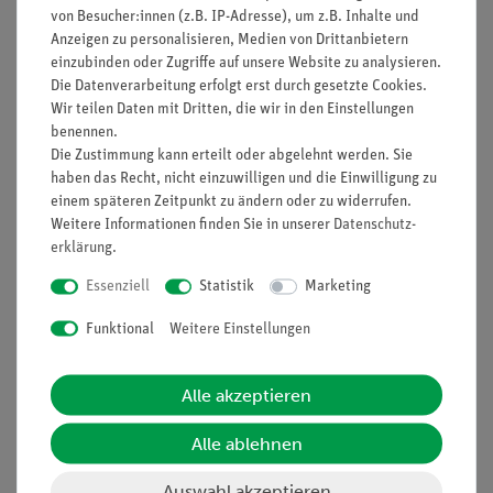
von Besucher:innen (z.B. IP-Adresse), um z.B. Inhalte und
Anzeigen zu personalisieren, Medien von Drittanbietern
einzubinden oder Zugriffe auf unsere Website zu analysieren.
Die Datenverarbeitung erfolgt erst durch gesetzte Cookies.
Nach oben
Wir teilen Daten mit Dritten, die wir in den Einstellungen
benennen.
Die Zustimmung kann erteilt oder abgelehnt werden. Sie
haben das Recht, nicht einzuwilligen und die Einwilligung zu
Informationen
Service
einem späteren Zeitpunkt zu ändern oder zu widerrufen.
Weitere Informationen finden Sie in unserer
Daten­schutz­
erklärung
.
Unternehmen
Übersicht Service
Essenziell
Statistik
Marketing
Projekte und Lösungen
Beratung & Showroom
Funktional
Weitere Einstellungen
Presse
Inventarisierungs- &
Einräumservice
Stellenangebote
Inbetriebnahme & Schulungen
Alle akzeptieren
Kontakt
Kundendienst
Hinweisgeberschutz
Alle ablehnen
Datenschutz
Auswahl akzeptieren