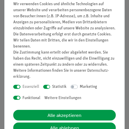
Wir verwenden Cookies und ähnliche Technologien auf
unserer Website und verarbeiten personenbezogene Daten
Prinzip
von Besucher:innen (z.B. IP-Adresse), um z.B. Inhalte und
Kohlenstoffdioxid, als Bestandteil der Luft, ist ein Stoff, der
Anzeigen zu personalisieren, Medien von Drittanbietern
einzubinden oder Zugriffe auf unsere Website zu analysieren.
uns alltäglich umgibt. Im Labor wird Kohlenstoffdioxid aber
Die Datenverarbeitung erfolgt erst durch gesetzte Cookies.
nicht aus der Luft gewonnen, sondern Kohlenstoffdioxid lässt
Wir teilen Daten mit Dritten, die wir in den Einstellungen
sich einfach aus Carbonaten durch Zusatz von Säuren
benennen.
gewinnen.
Die Zustimmung kann erteilt oder abgelehnt werden. Sie
haben das Recht, nicht einzuwilligen und die Einwilligung zu
In diesem Schülerversuch wird Kohlenstoffdioxid aus der
einem späteren Zeitpunkt zu ändern oder zu widerrufen.
Reaktion von Marmor mit Salzsäure dargestellt und die
Weitere Informationen finden Sie in unserer
Daten­schutz­
charakteristischen Eigenschaften von Kohlenstoffdioxid
erklärung
.
untersucht. Zu diesen Eigenschaften gehören die Fähigkeit,
Essenziell
Statistik
Marketing
Flammen zu ersticken und das Kohlenstoffdioxid eine größere
Dichte als Luft hat.
Funktional
Weitere Einstellungen
Alle akzeptieren
Vorteile
Alle ablehnen
Versuch ist Teil einer Komplettlösung mit zahlreichen