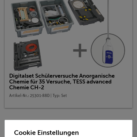
Digitalset Schülerversuche Anorganische
Chemie für 35 Versuche, TESS advanced
Chemie CH-2
Artikel-Nr.: 25301-88D | Typ: Set
Beschreibung
Cookie Einstellungen