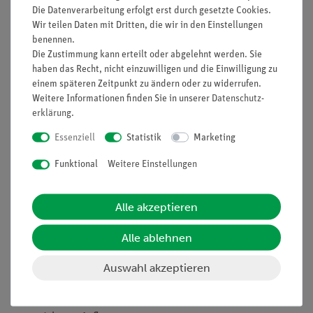
Beschreibung
Die Datenverarbeitung erfolgt erst durch gesetzte Cookies.
Wir teilen Daten mit Dritten, die wir in den Einstellungen
benennen.
Die Zustimmung kann erteilt oder abgelehnt werden. Sie
Prinzip
haben das Recht, nicht einzuwilligen und die Einwilligung zu
einem späteren Zeitpunkt zu ändern oder zu widerrufen.
Die Schüler haben im Versuch "Schraubenfederpendel" die
Weitere Informationen finden Sie in unserer
Daten­schutz­
Eigenfrequenz eines Federpendels bestimmt und deren
erklärung
.
Abhängigkeit von Masse und Federkonstante ermittelt. Hier
sollen sie ein Federpendel zu Schwingungen anregen und aus
Essenziell
Statistik
Marketing
Beobachtungen der Amplitude der angeregten Schwingung auf
Funktional
Weitere Einstellungen
den Zusammenhang zwischen Erregerfrequenz und
Eigenfrequenz schließen.
Alle akzeptieren
Weiterhin soll die Eigenfrequenz des Federpendels gemessen
und mit der (grob) im zweiten Teil ermittelten Eigenfrequenz
Alle ablehnen
verglichen werden.
Auswahl akzeptieren
Vorteile
Echtes Stativmaterial für besonders stabilen und damit