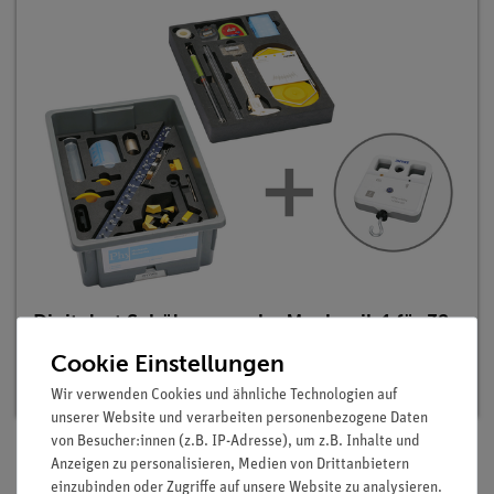
Digitalset Schülerversuche Mechanik 1 für 32
Versuche, TESS advanced Physik ME-1
Cookie Einstellungen
Artikel-Nr.: 25271-88D | Typ: Set
Wir verwenden Cookies und ähnliche Technologien auf
unserer Website und verarbeiten personenbezogene Daten
von Besucher:innen (z.B. IP-Adresse), um z.B. Inhalte und
Anzeigen zu personalisieren, Medien von Drittanbietern
einzubinden oder Zugriffe auf unsere Website zu analysieren.