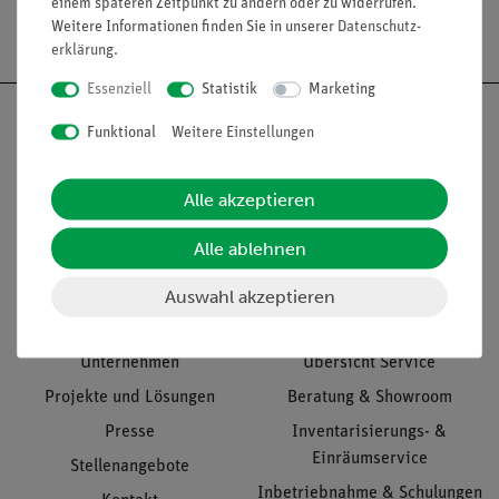
einem späteren Zeitpunkt zu ändern oder zu widerrufen.
Versandkostenfrei ab 300,- €
Weitere Informationen finden Sie in unserer
Daten­schutz­
erklärung
.
Essenziell
Statistik
Marketing
Funktional
Weitere Einstellungen
Nach oben
Alle akzeptieren
Alle ablehnen
Informationen
Service
Auswahl akzeptieren
Unternehmen
Übersicht Service
Projekte und Lösungen
Beratung & Showroom
Presse
Inventarisierungs- &
Einräumservice
Stellenangebote
Inbetriebnahme & Schulungen