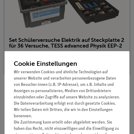
Set Schülerversuche Elektrik auf Steckplatte 2
für 36 Versuche, TESS advanced Physik EEP-2
Artikel-Nr.: 15291-88 | Typ: Set
Cookie Einstellungen
Lieferzeit:
Vorrätig
Wir verwenden Cookies und ähnliche Technologien auf
unserer Website und verarbeiten personenbezogene Daten
von Besucher:innen (z.B. IP-Adresse), um z.B. Inhalte und
Anzeigen zu personalisieren, Medien von Drittanbietern
Lieferumfang
einzubinden oder Zugriffe auf unsere Website zu analysieren.
Die Datenverarbeitung erfolgt erst durch gesetzte Cookies.
Wir teilen Daten mit Dritten, die wir in den Einstellungen
Media / Downloads
benennen.
Die Zustimmung kann erteilt oder abgelehnt werden. Sie
haben das Recht, nicht einzuwilligen und die Einwilligung zu