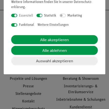
Weitere Informationen finden Sie in unserer
Daten­schutz­
erklärung
.
Essenziell
Statistik
Marketing
Funktional
Weitere Einstellungen
Nach oben
Alle akzeptieren
Alle ablehnen
Informationen
Service
Auswahl akzeptieren
Unternehmen
Übersicht Service
Projekte und Lösungen
Beratung & Showroom
Presse
Inventarisierungs- &
Einräumservice
Stellenangebote
Inbetriebnahme & Schulungen
Kontakt
Kundendienst
Hinweisgeberschutz