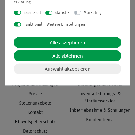
erklärung
.
Essenziell
Statistik
Marketing
Funktional
Weitere Einstellungen
Nach oben
Alle akzeptieren
Informationen
Service
Alle ablehnen
Auswahl akzeptieren
Unternehmen
Übersicht Service
Projekte und Lösungen
Beratung & Showroom
Presse
Inventarisierungs- &
Einräumservice
Stellenangebote
Inbetriebnahme & Schulungen
Kontakt
Kundendienst
Hinweisgeberschutz
Datenschutz