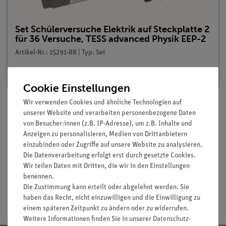
Set Schülerversuche Elektrik auf Steckplatte 2
für 36 Versuche, TESS advanced Physik EEP-2
Artikel-Nr.: 15291-88 | Typ: Set
Lieferzeit:
Vorrätig
Cookie Einstellungen
Wir verwenden Cookies und ähnliche Technologien auf
unserer Website und verarbeiten personenbezogene Daten
Lieferumfang
von Besucher:innen (z.B. IP-Adresse), um z.B. Inhalte und
Anzeigen zu personalisieren, Medien von Drittanbietern
einzubinden oder Zugriffe auf unsere Website zu analysieren.
Media / Downloads
Die Datenverarbeitung erfolgt erst durch gesetzte Cookies.
Wir teilen Daten mit Dritten, die wir in den Einstellungen
benennen.
Die Zustimmung kann erteilt oder abgelehnt werden. Sie
Versandkostenfrei ab 300,- €
haben das Recht, nicht einzuwilligen und die Einwilligung zu
einem späteren Zeitpunkt zu ändern oder zu widerrufen.
Weitere Informationen finden Sie in unserer
Daten­schutz­