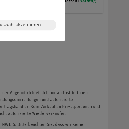
Lieferzeit:
Vorrätig
uswahl akzeptieren
nser Angebot richtet sich nur an Institutionen,
ildungseinrichtungen und autorisierte
ertragshändler. Kein Verkauf an Privatpersonen und
icht autorisierte Wiederverkäufer.
INWEIS: Bitte beachten Sie, dass wir keine