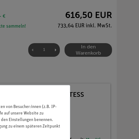
616,50 EUR
- €
733,64 EUR inkl. MwSt.
te sammeln!
In den
Warenkorb
atte 1 für 32 Versuche, TESS
n von Besucher:innen (z.B. IP-
fe auf unsere Website zu
in den Einstellungen benennen.
igung zu einem späteren Zeitpunkt