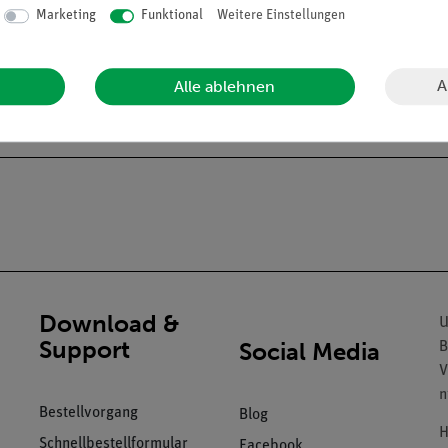
Marketing
Funktional
Weitere Einstellungen
A
Alle ablehnen
Download &
U
Support
Social Media
B
V
n
Bestellvorgang
Blog
H
Schnellbestellformular
Facebook