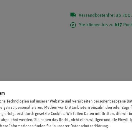
Versandkostenfrei ab 300,
Sie können bis zu
617
Punk
Set Schülerversuche Elektrik auf Steckpl
en
advanced Physik EEP-1
che Technologien auf unserer Website und verarbeiten personenbezogene Date
Artikel-Nr.: 15281-88 | Typ: Set
zeigen zu personalisieren, Medien von Drittanbietern einzubinden oder Zugrif
g erfolgt erst durch gesetzte Cookies. Wir teilen Daten mit Dritten, die wir 
 abgelehnt werden. Sie haben das Recht, nicht einzuwilligen und die Einwill
itere Informationen finden Sie in unserer
Daten­schutz­erklärung
.