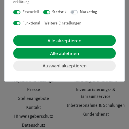
erklärung
.
Essenziell
Statistik
Marketing
Funktional
Weitere Einstellungen
Nach oben
Alle akzeptieren
Informationen
Service
Alle ablehnen
Auswahl akzeptieren
Unternehmen
Übersicht Service
Projekte und Lösungen
Beratung & Showroom
Presse
Inventarisierungs- &
Einräumservice
Stellenangebote
Inbetriebnahme & Schulungen
Kontakt
Kundendienst
Hinweisgeberschutz
Datenschutz