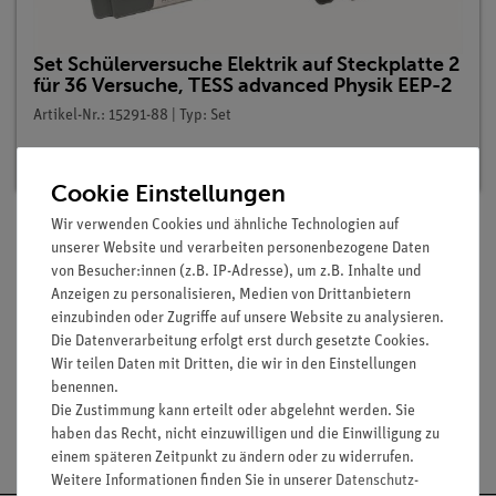
Set Schülerversuche Elektrik auf Steckplatte 2
für 36 Versuche, TESS advanced Physik EEP-2
Artikel-Nr.: 15291-88 | Typ: Set
Lieferzeit:
Vorrätig
Cookie Einstellungen
Wir verwenden Cookies und ähnliche Technologien auf
unserer Website und verarbeiten personenbezogene Daten
Lieferumfang
von Besucher:innen (z.B. IP-Adresse), um z.B. Inhalte und
Anzeigen zu personalisieren, Medien von Drittanbietern
einzubinden oder Zugriffe auf unsere Website zu analysieren.
Media / Downloads
Die Datenverarbeitung erfolgt erst durch gesetzte Cookies.
Wir teilen Daten mit Dritten, die wir in den Einstellungen
benennen.
Die Zustimmung kann erteilt oder abgelehnt werden. Sie
Versandkostenfrei ab 300,- €
haben das Recht, nicht einzuwilligen und die Einwilligung zu
einem späteren Zeitpunkt zu ändern oder zu widerrufen.
Weitere Informationen finden Sie in unserer
Daten­schutz­