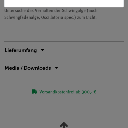
Aufgaben
Untersuche das Verhalten der Schwingalge (auch
Schwingfadenalge, Oscillatoria spec.) zum Licht.
Lieferumfang
Media / Downloads
Versandkostenfrei ab 300,- €