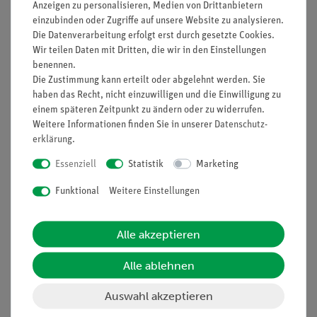
Anzeigen zu personalisieren, Medien von Drittanbietern
erkennbaren Reaktionen sind Lage oder Ortsveränderungen.
einzubinden oder Zugriffe auf unsere Website zu analysieren.
Sie können unterschiedlich gerichtet sein: Manche Lebewesen
Die Datenverarbeitung erfolgt erst durch gesetzte Cookies.
wenden sich zum Licht hin, andere fliehen das Licht.
Wir teilen Daten mit Dritten, die wir in den Einstellungen
benennen.
Vorteile
Die Zustimmung kann erteilt oder abgelehnt werden. Sie
haben das Recht, nicht einzuwilligen und die Einwilligung zu
Versuch ist Teil einer Komplettlösung mit insgesamt 44
einem späteren Zeitpunkt zu ändern oder zu widerrufen.
Versuchen in Pflanzenkunde, Fortpflanzung, Boden,
Weitere Informationen finden Sie in unserer
Daten­schutz­
Nährstoffe und Verdauung, Sinne, Physiologie.
erklärung
.
Mit Schülerarbeitsblatt, das für alle Klassenstufen
Essenziell
Statistik
Marketing
geeignet ist.
Funktional
Weitere Einstellungen
Mit detaillierten Lehrerinformation.
Besonders geeignet bei knapper Zeitplanung, da
Alle akzeptieren
minimale Vorbereitungszeit.
Alle ablehnen
Dazu passendes Biologie-Set enthält alles für die
Durchführung des Versuchs notwendige Zubehör.
Auswahl akzeptieren