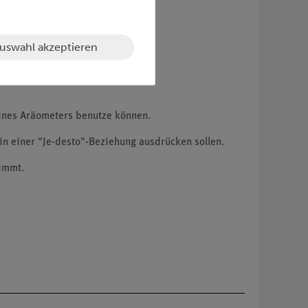
uswahl akzeptieren
eines Aräometers benutze können.
in einer "Je-desto"-Beziehung ausdrücken sollen.
timmt.