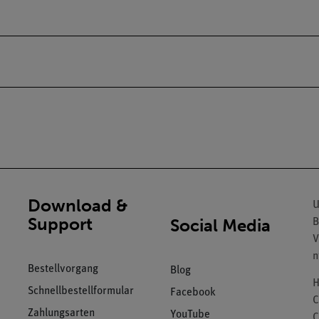
Download &
U
Support
Social Media
B
V
n
Bestellvorgang
Blog
H
Schnellbestellformular
Facebook
C
Zahlungsarten
YouTube
C