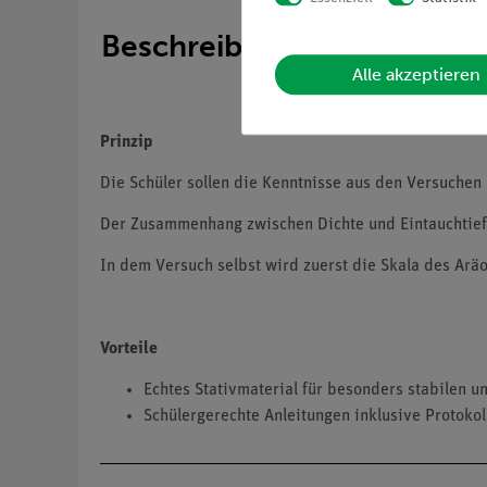
Beschreibung
Alle akzeptieren
Prinzip
Die Schüler sollen die Kenntnisse aus den Versuche
Der Zusammenhang zwischen Dichte und Eintauchtiefe 
In dem Versuch selbst wird zuerst die Skala des Arä
Vorteile
Echtes Stativmaterial für besonders stabilen u
Schülergerechte Anleitungen inklusive Protokol