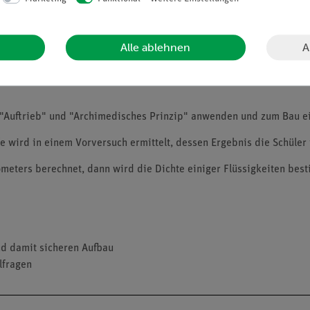
A
Alle ablehnen
n "Auftrieb" und "Archimedisches Prinzip" anwenden und zum Bau 
wird in einem Vorversuch ermittelt, dessen Ergebnis die Schüler 
ometers berechnet, dann wird die Dichte einiger Flüssigkeiten bes
nd damit sicheren Aufbau
lfragen