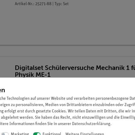
Artikel-Nr.: 25271-88 | Typ: Set
Digitalset Schülerversuche Mechanik 1 
Physik ME-1
Artikel-Nr.: 25271-88D | Typ: Set
en
che Technologien auf unserer Website und verarbeiten personenbezogene Date
zeigen zu personalisieren, Medien von Drittanbietern einzubinden oder Zugrif
g erfolgt erst durch gesetzte Cookies. Wir teilen Daten mit Dritten, die wir 
 abgelehnt werden. Sie haben das Recht, nicht einzuwilligen und die Einwill
itere Informationen finden Sie in unserer
Daten­schutz­erklärung
.
Marketing
Funktional
Weitere Einstellungen