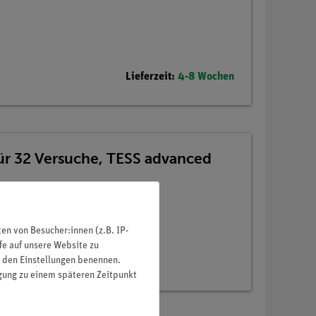
Lieferzeit:
4-8 Wochen
für 32 Versuche, TESS advanced
n von Besucher:innen (z.B. IP-
fe auf unsere Website zu
in den Einstellungen benennen.
igung zu einem späteren Zeitpunkt