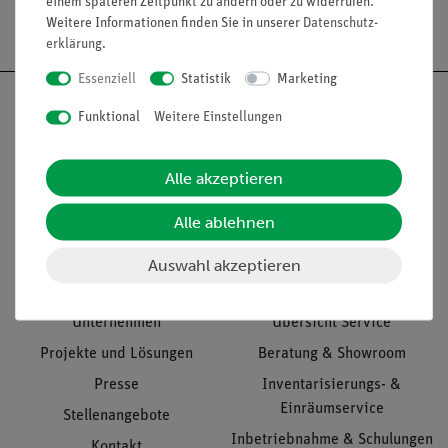
einem späteren Zeitpunkt zu ändern oder zu widerrufen.
Versandkostenfrei ab 300,- €
Weitere Informationen finden Sie in unserer
Daten­schutz­
erklärung
.
Essenziell
Statistik
Marketing
Funktional
Weitere Einstellungen
Nach oben
Alle akzeptieren
Alle ablehnen
Informationen
Service
Auswahl akzeptieren
Unternehmen
Übersicht Service
Projekte und Lösungen
Beratung & Showroom
Presse
Inventarisierungs- &
Einräumservice
Stellenangebote
Inbetriebnahme & Schulungen
Kontakt