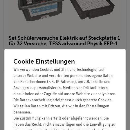
Set Schülerversuche Elektrik auf Steckplatte 1
für 32 Versuche, TESS advanced Physik EEP-1
Artikel-Nr.: 15281-88 | Typ: Set
Cookie Einstellungen
Lieferzeit:
Vorrätig
Wir verwenden Cookies und ähnliche Technologien auf
unserer Website und verarbeiten personenbezogene Daten
von Besucher:innen (z.B. IP-Adresse), um z.B. Inhalte und
Anzeigen zu personalisieren, Medien von Drittanbietern
Lieferumfang
einzubinden oder Zugriffe auf unsere Website zu analysieren.
Die Datenverarbeitung erfolgt erst durch gesetzte Cookies.
Wir teilen Daten mit Dritten, die wir in den Einstellungen
Media / Downloads
benennen.
Die Zustimmung kann erteilt oder abgelehnt werden. Sie
haben das Recht, nicht einzuwilligen und die Einwilligung zu