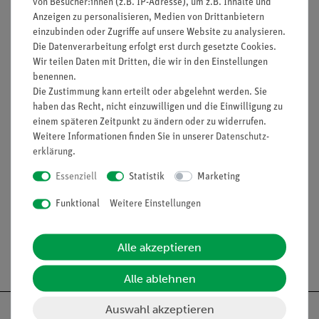
von Besucher:innen (z.B. IP-Adresse), um z.B. Inhalte und
Video.
Anzeigen zu personalisieren, Medien von Drittanbietern
einzubinden oder Zugriffe auf unsere Website zu analysieren.
Lernziele
Die Datenverarbeitung erfolgt erst durch gesetzte Cookies.
Wurfparabel
Wir teilen Daten mit Dritten, die wir in den Einstellungen
benennen.
Bewegung mit konstanter Beschleunigung
Die Zustimmung kann erteilt oder abgelehnt werden. Sie
Ballistik
haben das Recht, nicht einzuwilligen und die Einwilligung zu
einem späteren Zeitpunkt zu ändern oder zu widerrufen.
Weitere Informationen finden Sie in unserer
Daten­schutz­
Lieferumfang
erklärung
.
Essenziell
Statistik
Marketing
Media / Downloads
Funktional
Weitere Einstellungen
Alle akzeptieren
Versandkostenfrei ab 300,- €
Alle ablehnen
Auswahl akzeptieren