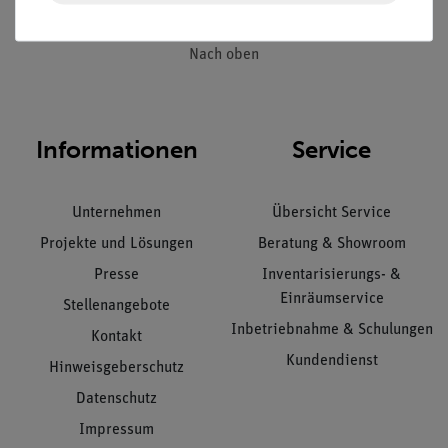
Nach oben
Informationen
Service
Unternehmen
Übersicht Service
Projekte und Lösungen
Beratung & Showroom
Presse
Inventarisierungs- &
Einräumservice
Stellenangebote
Inbetriebnahme & Schulungen
Kontakt
Kundendienst
Hinweisgeberschutz
Datenschutz
Impressum