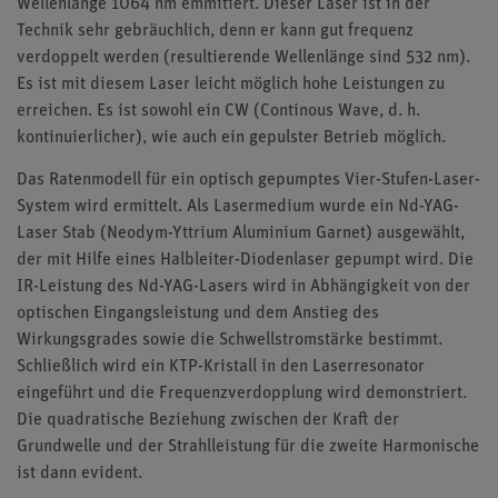
Wellenlänge 1064 nm emmitiert. Dieser Laser ist in der
Technik sehr gebräuchlich, denn er kann gut frequenz
verdoppelt werden (resultierende Wellenlänge sind 532 nm).
Es ist mit diesem Laser leicht möglich hohe Leistungen zu
erreichen. Es ist sowohl ein CW (Continous Wave, d. h.
kontinuierlicher), wie auch ein gepulster Betrieb möglich.
Das Ratenmodell für ein optisch gepumptes Vier-Stufen-Laser-
System wird ermittelt. Als Lasermedium wurde ein Nd-YAG-
Laser Stab (Neodym-Yttrium Aluminium Garnet) ausgewählt,
der mit Hilfe eines Halbleiter-Diodenlaser gepumpt wird. Die
IR-Leistung des Nd-YAG-Lasers wird in Abhängigkeit von der
optischen Eingangsleistung und dem Anstieg des
Wirkungsgrades sowie die Schwellstromstärke bestimmt.
Schließlich wird ein KTP-Kristall in den Laserresonator
eingeführt und die Frequenzverdopplung wird demonstriert.
Die quadratische Beziehung zwischen der Kraft der
Grundwelle und der Strahlleistung für die zweite Harmonische
ist dann evident.