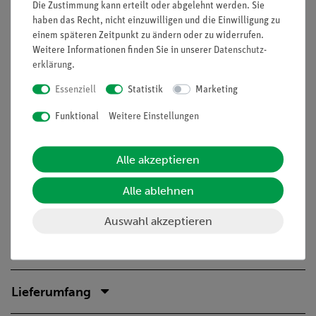
Die Zustimmung kann erteilt oder abgelehnt werden. Sie
haben das Recht, nicht einzuwilligen und die Einwilligung zu
Lernziele
einem späteren Zeitpunkt zu ändern oder zu widerrufen.
Optisches Pumpen
Weitere Informationen finden Sie in unserer
Daten­schutz­
erklärung
.
Spontane Emission
Essenziell
Statistik
Marketing
Induzierte Emission
Inversion
Funktional
Weitere Einstellungen
Entspannung
Optischen Resonator
Alle akzeptieren
Resonator-Modi
Polarisation
Alle ablehnen
Frequenz verdoppeln
Auswahl akzeptieren
(Bitte beachten: Versuchsbeschreibung nur in englischer
Sprache erhältlich)
Lieferumfang