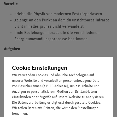
Vorteile
erlebe die Physik von modernen Festkörperlasern
gelange an den Punkt an dem du unsichtbares infrarot
Licht in helles grünes Licht verwandelst
finde Beziehungen heraus die die verschiedenen
Energieumwandlungsprozesse bestimmen
Aufgaben
Einrichten des Nd-YAG-Laser und Optimierung der
Leistung.
Cookie Einstellungen
Die IR-Leistung des Nd-YAG-Laser ist in Abhängigkeit
Wir verwenden Cookies und ähnliche Technologien auf
von der Pumpleistung zu messen. Die Steigung der
unserer Website und verarbeiten personenbezogene Daten
Effizienz und die Schwellstromstärke sollen bestimmt
von Besucher:innen (z.B. IP-Adresse), um z.B. Inhalte und
werden.
Anzeigen zu personalisieren, Medien von Drittanbietern
Überprüfen Sie die quadratische Beziehung zwischen
einzubinden oder Zugriffe auf unsere Website zu analysieren.
Die Datenverarbeitung erfolgt erst durch gesetzte Cookies.
der Kraft der Grundwelle, mit Lambda = 1064 nm und
Wir teilen Daten mit Dritten, die wir in den Einstellungen
der Strahlleistung der zweiten Harmonischen mit
benennen.
Lambda = 532 nm.