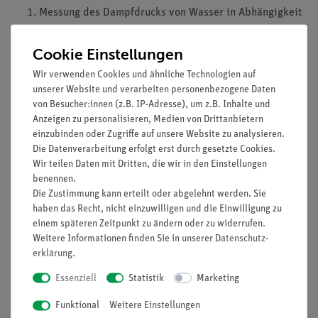
Messung des Dampfdrucks von Wasser in Abhängigkeit
von
der Temperatur.
Cookie Einstellungen
Berechnung der Verdampfungswärme bei
Wir verwenden Cookies und ähnliche Technologien auf
verschiedenen
unserer Website und verarbeiten personenbezogene Daten
Temperaturen.
von Besucher:innen (z.B. IP-Adresse), um z.B. Inhalte und
Bestimmung des Siedepunktes bei Normaldruck durch
Anzeigen zu personalisieren, Medien von Drittanbietern
Extrapolation.
einzubinden oder Zugriffe auf unsere Website zu analysieren.
Die Datenverarbeitung erfolgt erst durch gesetzte Cookies.
Lernziele
Wir teilen Daten mit Dritten, die wir in den Einstellungen
benennen.
Siedepunkt
Die Zustimmung kann erteilt oder abgelehnt werden. Sie
Verdampfungswärme
haben das Recht, nicht einzuwilligen und die Einwilligung zu
Clausius-Clapeyron-Gleichung
einem späteren Zeitpunkt zu ändern oder zu widerrufen.
Van't Hoff Gesetz
Weitere Informationen finden Sie in unserer
Daten­schutz­
erklärung
.
Carnot-Prozess
Essenziell
Statistik
Marketing
(Bitte beachten: Versuchsbeschreibung ist nur in englischer
Sprache erhältlich)
Funktional
Weitere Einstellungen