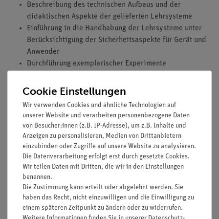
Beschreibung des technischen Aufbaus und der
didaktischen Aspekte der gelieferten Lehrsysteme
Einführung in die Handhabung der Lehrsysteme unter
Berücksichtigung der Sicherheitsaspekte für Gerät und
Anwender
Durchführung exemplarischer Experimente
einschließlich der Verifizierung der Messergebnisse
Hinweise bezüglich der notwendigen Wartung der
Cookie Einstellungen
gelieferten Lehrsysteme
Wir verwenden Cookies und ähnliche Technologien auf
unserer Website und verarbeiten personenbezogene Daten
von Besucher:innen (z.B. IP-Adresse), um z.B. Inhalte und
Die Schulung muss am Stück durchgeführt werden.
Anzeigen zu personalisieren, Medien von Drittanbietern
einzubinden oder Zugriffe auf unsere Website zu analysieren.
Die Datenverarbeitung erfolgt erst durch gesetzte Cookies.
Wir teilen Daten mit Dritten, die wir in den Einstellungen
benennen.
Die Zustimmung kann erteilt oder abgelehnt werden. Sie
haben das Recht, nicht einzuwilligen und die Einwilligung zu
Versandkostenfrei ab 300,- €
einem späteren Zeitpunkt zu ändern oder zu widerrufen.
Weitere Informationen finden Sie in unserer
Daten­schutz­