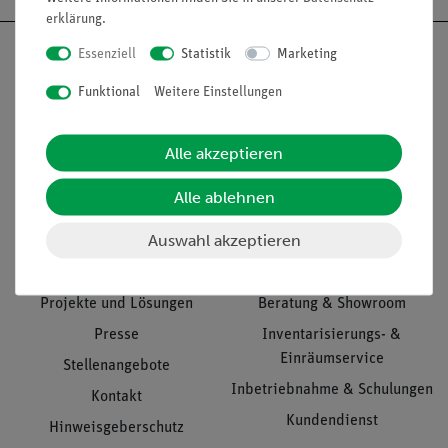
erklärung
.
Essenziell
Statistik
Marketing
Funktional
Weitere Einstellungen
Nach oben
Alle akzeptieren
Alle ablehnen
Informationen
Service
Auswahl akzeptieren
Unternehmen
Übersicht Service
Projekte und Lösungen
Beratung & Showroom
Presse
Inventarisierungs- &
Einräumservice
Stellenangebote
Inbetriebnahme & Schulungen
Kontakt
Kundendienst
Hinweisgeberschutz