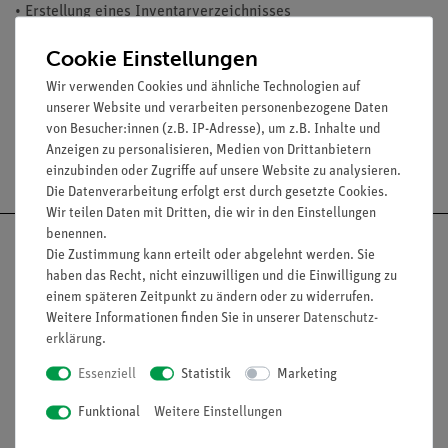
• Erstellung eines Inventarverzeichnisses
• Inventarverzeichnis wird als Excel Datei (USB Stick)
Cookie Einstellungen
übergeben
Wir verwenden Cookies und ähnliche Technologien auf
unserer Website und verarbeiten personenbezogene Daten
von Besucher:innen (z.B. IP-Adresse), um z.B. Inhalte und
Anzeigen zu personalisieren, Medien von Drittanbietern
Versandkostenfrei ab 300,- €
einzubinden oder Zugriffe auf unsere Website zu analysieren.
Die Datenverarbeitung erfolgt erst durch gesetzte Cookies.
Wir teilen Daten mit Dritten, die wir in den Einstellungen
benennen.
Die Zustimmung kann erteilt oder abgelehnt werden. Sie
haben das Recht, nicht einzuwilligen und die Einwilligung zu
einem späteren Zeitpunkt zu ändern oder zu widerrufen.
Nach oben
Weitere Informationen finden Sie in unserer
Daten­schutz­
erklärung
.
Essenziell
Statistik
Marketing
Informationen
Service
Funktional
Weitere Einstellungen