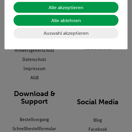
Unternehmen
Übersicht Service
Alle akzeptieren
Projekte und Lösungen
Beratung & Showroom
Alle ablehnen
Presse
Inventarisierungs- &
Einräumservice
Stellenangebote
Auswahl akzeptieren
Inbetriebnahme & Schulungen
Kontakt
Kundendienst
Hinweisgeberschutz
Datenschutz
Impressum
AGB
Download &
Support
Social Media
Bestellvorgang
Blog
Schnellbestellformular
Facebook