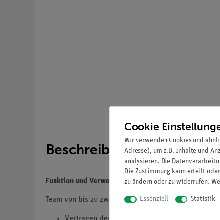
Cookie Einstellung
Wir verwenden Cookies und ähnli
Beschreibung
Adresse), um z.B. Inhalte und An
analysieren. Die Datenverarbeitun
Die Zustimmung kann erteilt oder
Funktion und Verwendung
zu ändern oder zu widerrufen. We
Essenziell
Statistik
Team von bis zu zwei Personen pro Tag mit folgende
Vertragen der Lieferung in die dafür vorgese