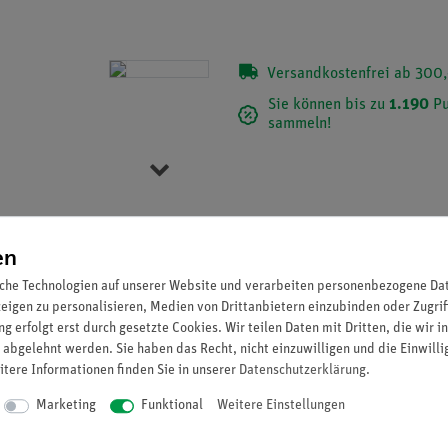
Versandkostenfrei ab 300,
Sie können bis zu
1.190
Pu
sammeln!
Item 1 of 5
en
che Technologien auf unserer Website und verarbeiten personenbezogene Date
zeigen zu personalisieren, Medien von Drittanbietern einzubinden oder Zugrif
g erfolgt erst durch gesetzte Cookies. Wir teilen Daten mit Dritten, die wir 
 abgelehnt werden. Sie haben das Recht, nicht einzuwilligen und die Einwill
itere Informationen finden Sie in unserer
Daten­schutz­erklärung
.
Marketing
Funktional
Weitere Einstellungen
n Leistungen:
henen Fachräume