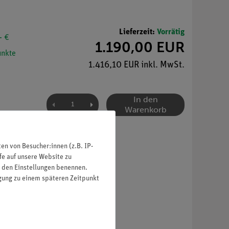
Lieferzeit:
Vorrätig
- €
1.190,00 EUR
nkte
1.416,10 EUR inkl. MwSt.
In den
Warenkorb
n von Besucher:innen (z.B. IP-
fe auf unsere Website zu
in den Einstellungen benennen.
igung zu einem späteren Zeitpunkt