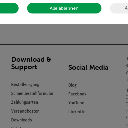
eine
A
Alle ablehnen
nungssysteme und Schränke
geben
Download &
U
Support
Social Media
B
V
n
Bestellvorgang
Blog
H
Schnellbestellformular
Facebook
C
Zahlungsarten
YouTube
C
a
Versandkosten
LinkedIn
F
Downloads
a