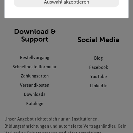
Auswahl akzeptieren
Impressum
AGB
Download &
Support
Social Media
Bestellvorgang
Blog
Schnellbestellformular
Facebook
Zahlungsarten
YouTube
Versandkosten
LinkedIn
Downloads
Kataloge
Unser Angebot richtet sich nur an Institutionen,
Bildungseinrichtungen und autorisierte Vertragshändler. Kein