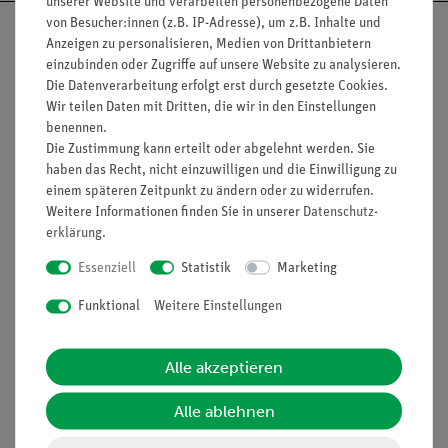
unserer Website und verarbeiten personenbezogene Daten
von Besucher:innen (z.B. IP-Adresse), um z.B. Inhalte und
Anzeigen zu personalisieren, Medien von Drittanbietern
einzubinden oder Zugriffe auf unsere Website zu analysieren.
Die Datenverarbeitung erfolgt erst durch gesetzte Cookies.
Nach oben
Wir teilen Daten mit Dritten, die wir in den Einstellungen
benennen.
Die Zustimmung kann erteilt oder abgelehnt werden. Sie
haben das Recht, nicht einzuwilligen und die Einwilligung zu
Informationen
Service
einem späteren Zeitpunkt zu ändern oder zu widerrufen.
Weitere Informationen finden Sie in unserer
Daten­schutz­
erklärung
.
Unternehmen
Übersicht Service
Essenziell
Statistik
Marketing
Projekte und Lösungen
Beratung & Showroom
Funktional
Weitere Einstellungen
Presse
Inventarisierungs- &
Einräumservice
Stellenangebote
Alle akzeptieren
Inbetriebnahme & Schulungen
Kontakt
Kundendienst
Hinweisgeberschutz
Alle ablehnen
Datenschutz