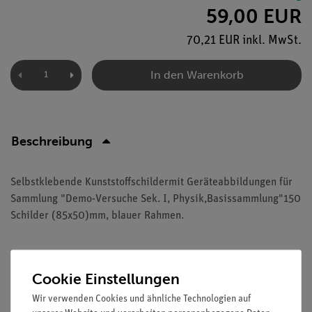
59,00 EUR
70,21 EUR inkl. MwSt.
In den Warenkorb
Beschreibung
Selbstklebende Kunststoffschildermit Geräteabbildungen für
Sammlung "Demo-Versuche Sek. I, Physik,Basissammlung"150
Schilder (85x50)mm, blauer Rahmen.
Versandkostenfrei ab 300,- €
Cookie Einstellungen
Wir verwenden Cookies und ähnliche Technologien auf