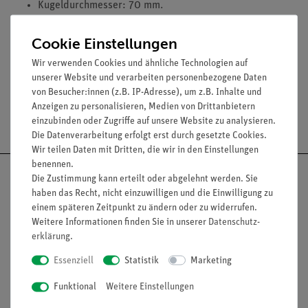
Kugeldurchmesser: 70 mm.
Cookie Einstellungen
Media / Downloads
Wir verwenden Cookies und ähnliche Technologien auf
unserer Website und verarbeiten personenbezogene Daten
von Besucher:innen (z.B. IP-Adresse), um z.B. Inhalte und
Anzeigen zu personalisieren, Medien von Drittanbietern
Versandkostenfrei ab 300,- €
einzubinden oder Zugriffe auf unsere Website zu analysieren.
Die Datenverarbeitung erfolgt erst durch gesetzte Cookies.
Wir teilen Daten mit Dritten, die wir in den Einstellungen
benennen.
Die Zustimmung kann erteilt oder abgelehnt werden. Sie
haben das Recht, nicht einzuwilligen und die Einwilligung zu
einem späteren Zeitpunkt zu ändern oder zu widerrufen.
Nach oben
Weitere Informationen finden Sie in unserer
Daten­schutz­
erklärung
.
Essenziell
Statistik
Marketing
Informationen
Service
Funktional
Weitere Einstellungen