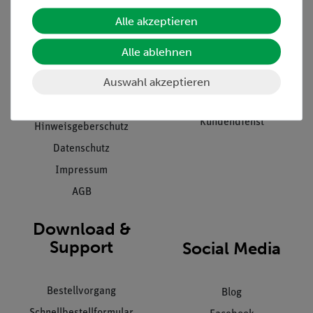
Unternehmen
Übersicht Service
Alle akzeptieren
Projekte und Lösungen
Beratung & Showroom
Alle ablehnen
Presse
Inventarisierungs- &
Einräumservice
Auswahl akzeptieren
Stellenangebote
Inbetriebnahme & Schulungen
Kontakt
Kundendienst
Hinweisgeberschutz
Datenschutz
Impressum
AGB
Download &
Support
Social Media
Bestellvorgang
Blog
Schnellbestellformular