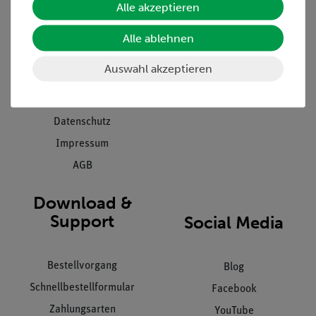
Alle akzeptieren
Projekte und Lösungen
Beratung & Showroom
Presse
Inventarisierungs- &
Alle ablehnen
Einräumservice
Stellenangebote
Auswahl akzeptieren
Inbetriebnahme & Schulungen
Kontakt
Kundendienst
Hinweisgeberschutz
Datenschutz
Impressum
AGB
Download &
Support
Social Media
Bestellvorgang
Blog
Schnellbestellformular
Facebook
Zahlungsarten
YouTube