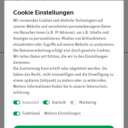
Durchmesser: 5 mm.
Breite: 175 mm.
Cookie Einstellungen
Wir verwenden Cookies und ähnliche Technologien auf
unserer Website und verarbeiten personenbezogene Daten
von Besucher:innen (z.B. IP-Adresse), um z.B. Inhalte und
Versandkostenfrei ab 300,- €
Anzeigen zu personalisieren, Medien von Drittanbietern
einzubinden oder Zugriffe auf unsere Website zu analysieren.
Die Datenverarbeitung erfolgt erst durch gesetzte Cookies.
Wir teilen Daten mit Dritten, die wir in den Einstellungen
benennen.
Die Zustimmung kann erteilt oder abgelehnt werden. Sie
haben das Recht, nicht einzuwilligen und die Einwilligung zu
Nach oben
einem späteren Zeitpunkt zu ändern oder zu widerrufen.
Weitere Informationen finden Sie in unserer
Daten­schutz­
erklärung
.
Essenziell
Statistik
Marketing
Informationen
Service
Funktional
Weitere Einstellungen
Unternehmen
Übersicht Service