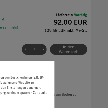
Lieferzeit:
Vorrätig
- €
92,00 EUR
e sammeln!
109,48 EUR inkl. MwSt.
In den
Warenkorb
n von Besucher:innen (z.B. IP-
fe auf unsere Website zu
in den Einstellungen benennen.
igung zu einem späteren Zeitpunkt
f hat eine zylindrische Aussparung am Boden zur