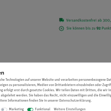
Versandkostenfrei ab 300,
Sie können bis zu
92
Punkt
en
che Technologien auf unserer Website und verarbeiten personenbezogene Date
zeigen zu personalisieren, Medien von Drittanbietern einzubinden oder Zugrif
g erfolgt erst durch gesetzte Cookies. Wir teilen Daten mit Dritten, die wir 
 abgelehnt werden. Sie haben das Recht, nicht einzuwilligen und die Einwill
ärmeisolierung versehenen Kunststoffbehälter. Der Kalorimetertop
itere Informationen finden Sie in unserer
Daten­schutz­erklärung
.
Marketing
Funktional
Weitere Einstellungen