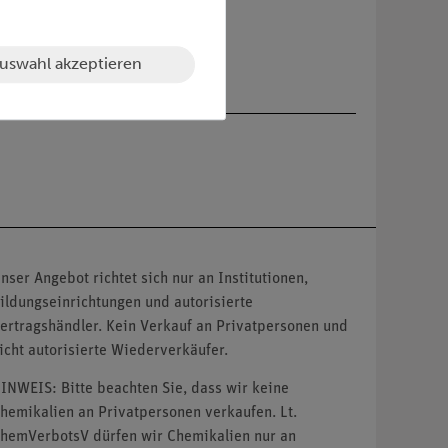
uswahl akzeptieren
nser Angebot richtet sich nur an Institutionen,
ildungseinrichtungen und autorisierte
ertragshändler. Kein Verkauf an Privatpersonen und
icht autorisierte Wiederverkäufer.
INWEIS: Bitte beachten Sie, dass wir keine
hemikalien an Privatpersonen verkaufen. Lt.
hemVerbotsV dürfen wir Chemikalien nur an