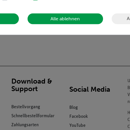
A
Alle ablehnen
Download &
U
Support
Social Media
B
V
n
Bestellvorgang
Blog
H
Schnellbestellformular
Facebook
C
Zahlungsarten
YouTube
C