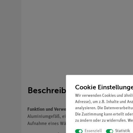
Cookie Einstellung
Beschreibung
Wir verwenden Cookies und ähnli
Adresse), um z.B. Inhalte und An
analysieren. Die Datenverarbeitun
Funktion und Verwendung
Die Zustimmung kann erteilt oder
Aluminiumgefäß, eingebettet in einen mit Styropor-W
zu ändern oder zu widerrufen. We
Aufnahme eines Wärmeleitstabes.
Essenziell
Statistik