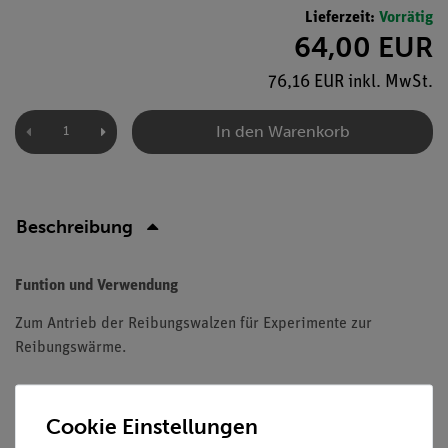
Lieferzeit:
Vorrätig
64,00 EUR
76,16 EUR inkl. MwSt.
In den Warenkorb
Beschreibung
Funtion und Verwendung
Zum Antrieb der Reibungswalzen für Experimente zur
Reibungswärme.
Cookie Einstellungen
Versandkostenfrei ab 300,- €