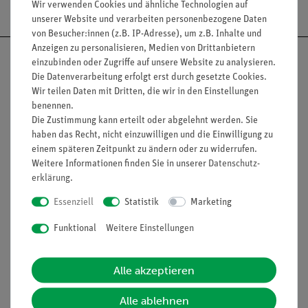
Wir verwenden Cookies und ähnliche Technologien auf
unserer Website und verarbeiten personenbezogene Daten
von Besucher:innen (z.B. IP-Adresse), um z.B. Inhalte und
Anzeigen zu personalisieren, Medien von Drittanbietern
einzubinden oder Zugriffe auf unsere Website zu analysieren.
Die Datenverarbeitung erfolgt erst durch gesetzte Cookies.
Wir teilen Daten mit Dritten, die wir in den Einstellungen
Nach oben
benennen.
Die Zustimmung kann erteilt oder abgelehnt werden. Sie
haben das Recht, nicht einzuwilligen und die Einwilligung zu
einem späteren Zeitpunkt zu ändern oder zu widerrufen.
Informationen
Service
Weitere Informationen finden Sie in unserer
Daten­schutz­
erklärung
.
Essenziell
Statistik
Marketing
Unternehmen
Übersicht Service
Funktional
Weitere Einstellungen
Projekte und Lösungen
Beratung & Showroom
Presse
Inventarisierungs- &
Einräumservice
Alle akzeptieren
Stellenangebote
Inbetriebnahme & Schulungen
Kontakt
Alle ablehnen