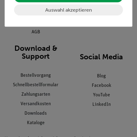
Kundendienst
Hinweisgeberschutz
Auswahl akzeptieren
Datenschutz
Impressum
AGB
Download &
Support
Social Media
Bestellvorgang
Blog
Schnellbestellformular
Facebook
Zahlungsarten
YouTube
Versandkosten
LinkedIn
Downloads
Kataloge