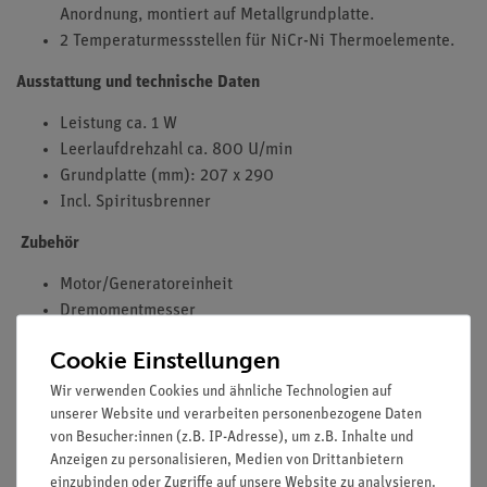
Anordnung, montiert auf Metallgrundplatte.
2 Temperaturmessstellen für NiCr-Ni Thermoelemente.
Ausstattung und technische Daten
Leistung ca. 1 W
Leerlaufdrehzahl ca. 800 U/min
Grundplatte (mm): 207 x 290
Incl. Spiritusbrenner
Zubehör
Motor/Generatoreinheit
Dremomentmesser
Sensoreinheit
Cookie Einstellungen
pVnT-Messgerät
Thermoelemente
Wir verwenden Cookies und ähnliche Technologien auf
unserer Website und verarbeiten personenbezogene Daten
von Besucher:innen (z.B. IP-Adresse), um z.B. Inhalte und
Anzeigen zu personalisieren, Medien von Drittanbietern
Versuche
einzubinden oder Zugriffe auf unsere Website zu analysieren.