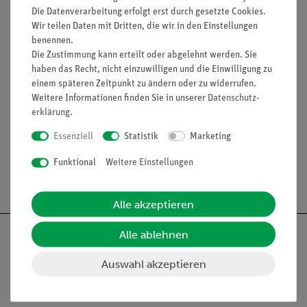
Die Datenverarbeitung erfolgt erst durch gesetzte Cookies.
Wir teilen Daten mit Dritten, die wir in den Einstellungen
Lieferumfang
benennen.
Die Zustimmung kann erteilt oder abgelehnt werden. Sie
haben das Recht, nicht einzuwilligen und die Einwilligung zu
Zubehör
einem späteren Zeitpunkt zu ändern oder zu widerrufen.
Weitere Informationen finden Sie in unserer
Daten­schutz­
erklärung
.
Media / Downloads
Essenziell
Statistik
Marketing
Funktional
Weitere Einstellungen
Versandkostenfrei ab 300,- €
Alle akzeptieren
Alle ablehnen
Auswahl akzeptieren
Nach oben