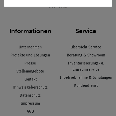
Nach oben
Informationen
Service
Unternehmen
Übersicht Service
Projekte und Lösungen
Beratung & Showroom
Presse
Inventarisierungs- &
Einräumservice
Stellenangebote
Inbetriebnahme & Schulungen
Kontakt
Kundendienst
Hinweisgeberschutz
Datenschutz
Impressum
AGB