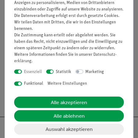
Anzeigen zu personalisieren, Medien von Drittanbietern
Ausstattung und technische Daten
einzubinden oder Zugriffe auf unsere Website zu analysieren.
Die Datenverarbeitung erfolgt erst durch gesetzte Cookies.
Hochwertiger Gleichstrommotor, 5V-
Wir teilen Daten mit Dritten, die wir in den Einstellungen
Feldmagnete permanent
benennen.
Geringer Anlaufstrom:
Die Zustimmung kann erteilt oder abgelehnt werden. Sie
Bausteingröße: 82 mm x 82 mm
haben das Recht, nicht einzuwilligen und die Einwilligung zu
einem späteren Zeitpunkt zu ändern oder zu widerrufen.
Weitere Informationen finden Sie in unserer
Daten­schutz­
erklärung
.
Essenziell
Statistik
Marketing
Funktional
Weitere Einstellungen
Versandkostenfrei ab 300,- €
Alle akzeptieren
Alle ablehnen
Auswahl akzeptieren