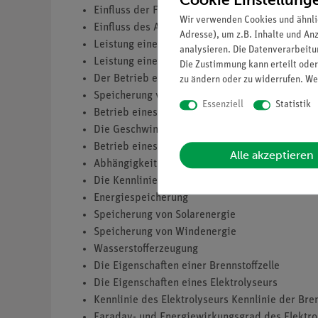
Einfluss der Fallhöhe des Wassers
Wir verwenden Cookies und ähnli
Einfluss des Aufprallwinkels des Wassers
Adresse), um z.B. Inhalte und An
Leistung einer Wasserkraftanlage
analysieren. Die Datenverarbeitun
Leistung einer Wasserkraftanlage in Abhängigk
Die Zustimmung kann erteilt oder
Der Betrieb eines Elektroautos
zu ändern oder zu widerrufen. We
Speicherung von Solarenergie
Essenziell
Statistik
Betrieb eines solarbetriebenen Elektroautos
Die Geschwindigkeit des Elektroautoautos in 
Betrieb eines Elektroautos mit dem Kondensat
Alle akzeptieren
Abhängigkeit der Leistung des Elektroautos v
Die Kennlinie eines Kondensators
Energiespeicherung
Speicherung von Solarenergie
Speicherung von Windenergie
Wasserstofferzeugung
Die Eigenschaften einer Brennstoffzelle
Die Eigenschaften eines Elektrolyseurs
Kennlinie des Elektrolyseurs Kennlinie der Bren
Faraday- und Energiewirkungsgrad des Elektro