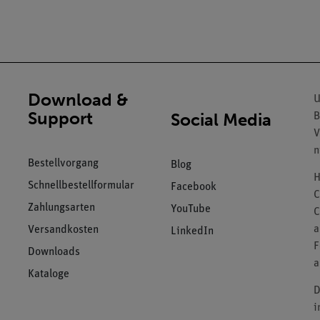
Download &
U
Support
Social Media
B
V
n
Bestellvorgang
Blog
H
Schnellbestellformular
Facebook
C
Zahlungsarten
YouTube
C
a
Versandkosten
LinkedIn
F
Downloads
a
Kataloge
D
i