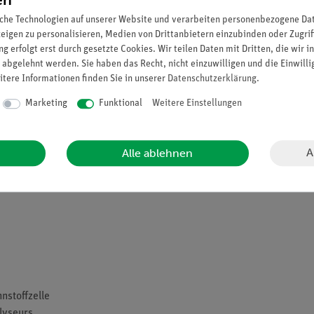
che Technologien auf unserer Website und verarbeiten personenbezogene Date
zeigen zu personalisieren, Medien von Drittanbietern einzubinden oder Zugrif
g erfolgt erst durch gesetzte Cookies. Wir teilen Daten mit Dritten, die wir 
eit von der Fallhöhe des Wassers
 abgelehnt werden. Sie haben das Recht, nicht einzuwilligen und die Einwill
itere Informationen finden Sie in unserer
Daten­schutz­erklärung
.
Marketing
Funktional
Weitere Einstellungen
Abhängigkeit von der Sonneneinstrahlung
or
A
Alle ablehnen
om Ladezustand des Speichers
nstoffzelle
lyseurs