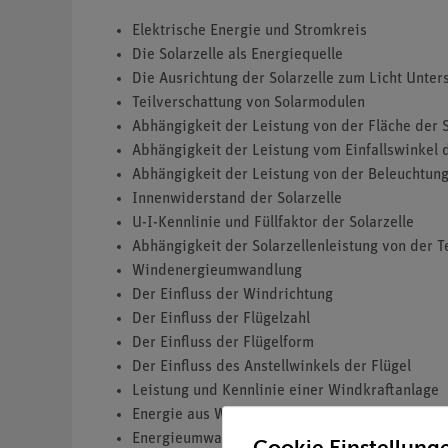
Elektrische Energie und Stromkreis
Die Solarzelle als Energiequelle
Die Ausrichtung der Solarzelle zum Licht Unter
Teilverschattung von Solarmodulen
Abhängigkeit der Leistung von der Fläche der S
Abhängigkeit der Leistung vom Einfallswinkel 
Abhängigkeit der Leistung von der Beleuchtun
Innenwiderstand der Solarzelle
U-I-Kennlinie und Füllfaktor der Solarzelle
Abhängigkeit der Solarzellenleistung von der 
Windenergieumwandlung
Der Einfluss der Windrichtung
Der Einfluss der Flügelzahl
Der Einfluss der Flügelform
Der Einfluss des Anstellwinkels der Flügel
Leistung und Kennlinie einer Windkraftanlage
Energie aus Wasserkraft
Energieumwandlungen an der Wasserturbine
Cookie Einstellung