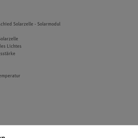
schied Solarzelle - Solarmodul
olarzelle
des Lichtes
gsstärke
Temperatur
en