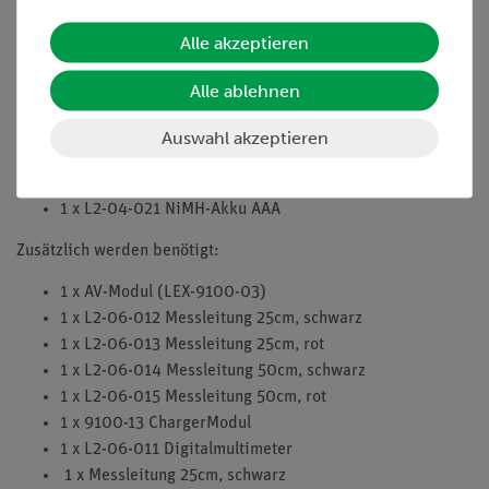
1 x 1800-15 Destilliertes Wasser (100 ml)
1 x 1800-04 Widerstands-Steckelement 100 Ohm
Alle akzeptieren
1 x L2-04-102 NiZn-Akku AAA
1 x L2-06-067 Reversible Brennstoffzelle
Alle ablehnen
1 x L3-03-258 Infozettel Inbetriebnahme
1 x L3-01-013 Deckel für Box
Auswahl akzeptieren
1 x L3-01-070 Einlage 4E Energiespeicherbox 5002
1 x L3-03-166 Einräumplan 1802 EMobility Large
1 x L2-04-021 NiMH-Akku AAA
Zusätzlich werden benötigt:
1 x AV-Modul (LEX-9100-03)
1 x L2-06-012 Messleitung 25cm, schwarz
1 x L2-06-013 Messleitung 25cm, rot
1 x L2-06-014 Messleitung 50cm, schwarz
1 x L2-06-015 Messleitung 50cm, rot
1 x 9100-13 ChargerModul
1 x L2-06-011 Digitalmultimeter
1 x Messleitung 25cm, schwarz