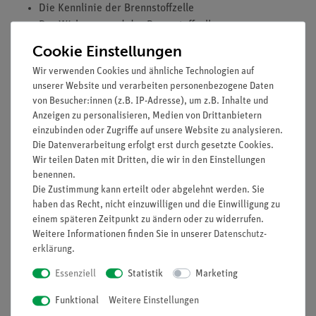
Die Kennlinie der Brennstoffzelle
Der Wirkungsgrad der Brennstoffzelle
Betrieb des Elektroautos mit verschiedenen
Cookie Einstellungen
Akkumodulen
Wir verwenden Cookies und ähnliche Technologien auf
Betrieb des Elektroautos mit einer Brennstoffzelle
unserer Website und verarbeiten personenbezogene Daten
von Besucher:innen (z.B. IP-Adresse), um z.B. Inhalte und
Lieferumfang:
Anzeigen zu personalisieren, Medien von Drittanbietern
1 x 1100-62 Potentiometermodul 110 Ohm Pro
einzubinden oder Zugriffe auf unsere Website zu analysieren.
Die Datenverarbeitung erfolgt erst durch gesetzte Cookies.
1 x 1118-09 Akkumodul NiMH 3xAAA Pro
Wir teilen Daten mit Dritten, die wir in den Einstellungen
1 x 1118-11 Kondensatormodul Pro
benennen.
1 x 1801-07 leXsolar Grundeinheit EMobility
Die Zustimmung kann erteilt oder abgelehnt werden. Sie
1 x 1800-01 Widerstandsmodul 3-fach Pro
haben das Recht, nicht einzuwilligen und die Einwilligung zu
1 x 1800-03 Widerstands-Steckelement 1 Ohm
einem späteren Zeitpunkt zu ändern oder zu widerrufen.
2 x 1800-05 Widerstands-Steckelement 10 Ohm
Weitere Informationen finden Sie in unserer
Daten­schutz­
1 x 1800-08 Akkuhalterungsmodul 1xAAA Pro
erklärung
.
1 x 1801-02 Elektro-Modellfahrzeug
Essenziell
Statistik
Marketing
1 x 1801-06 LiFePo-Akku AAA
1 x 1802-02 Box 1802
Funktional
Weitere Einstellungen