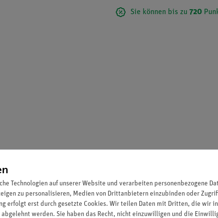
Sie können bis zu
720
Punk
en
chführung der Experimente mit leXsolar-BioFuel Large.
che Technologien auf unserer Website und verarbeiten personenbezogene Date
zeigen zu personalisieren, Medien von Drittanbietern einzubinden oder Zugrif
g erfolgt erst durch gesetzte Cookies. Wir teilen Daten mit Dritten, die wir 
 abgelehnt werden. Sie haben das Recht, nicht einzuwilligen und die Einwill