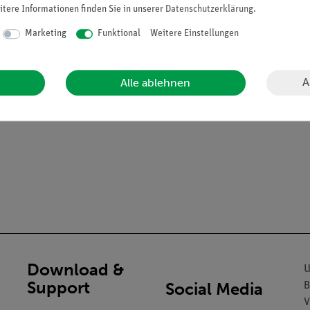
itere Informationen finden Sie in unserer
Daten­schutz­erklärung
.
Marketing
Funktional
Weitere Einstellungen
A
Alle ablehnen
Download &
U
Support
Social Media
B
V