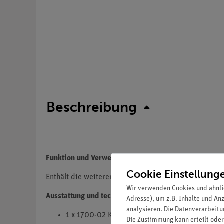
Beschreibung
Funktion und Verwendung
Cookie Einstellung
Enthält die weiteren benötigten Bestandteile zur Dur
Wir verwenden Cookies und ähnli
Ausstattung und technische Daten
Adresse), um z.B. Inhalte und An
analysieren. Die Datenverarbeitun
1 x 1700-02 Kettenklemme
Die Zustimmung kann erteilt oder