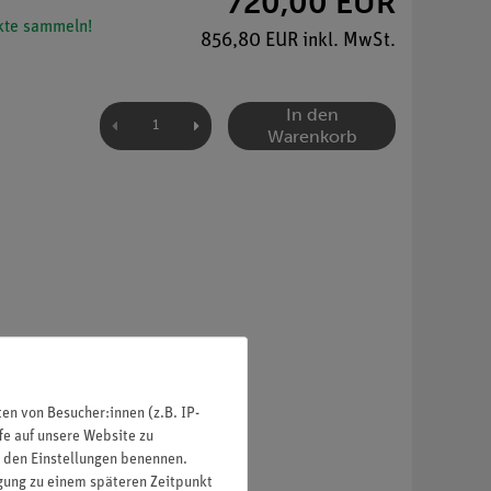
720,00 EUR
te sammeln!
856,80 EUR inkl. MwSt.
In den
Warenkorb
n von Besucher:innen (z.B. IP-
fe auf unsere Website zu
in den Einstellungen benennen.
igung zu einem späteren Zeitpunkt