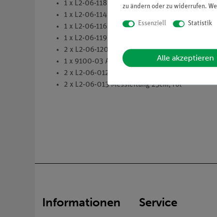
1 x L2-06-118 Stativfuß
zu ändern oder zu widerrufen. We
1 x L2-06-114 Bunsenbrenner
Essenziell
Statistik
1 x L2-06-116 Universalstativklemme
1 x L2-06-119 Stativstange 60cm, M10
2 x L2-06-120 Doppelklemme
Alle akzeptieren
1 x 9100-03 AV-Modul
2 x L2-06-012 Messleitung 25cm, schwarz
2 x L2-06-013 Messleitung 25cm, rot
Informationen
Service