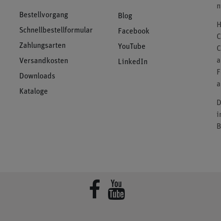
n
Bestellvorgang
Blog
H
Schnellbestellformular
Facebook
C
Zahlungsarten
YouTube
C
a
Versandkosten
LinkedIn
F
Downloads
a
Kataloge
D
i
B