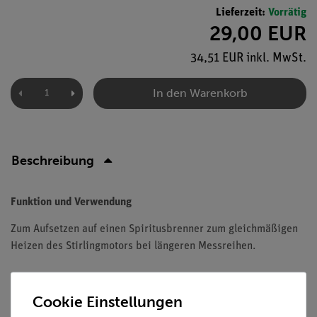
Lieferzeit:
Vorrätig
29,00 EUR
34,51 EUR inkl. MwSt.
In den Warenkorb
Beschreibung
Funktion und Verwendung
Zum Aufsetzen auf einen Spiritusbrenner zum gleichmäßigen
Heizen des Stirlingmotors bei längeren Messreihen.
Cookie Einstellungen
Versandkostenfrei ab 300,- €