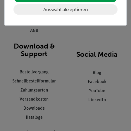
Kundendienst
Hinweisgeberschutz
Auswahl akzeptieren
Datenschutz
Impressum
AGB
Download &
Support
Social Media
Bestellvorgang
Blog
Schnellbestellformular
Facebook
Zahlungsarten
YouTube
Versandkosten
LinkedIn
Downloads
Kataloge