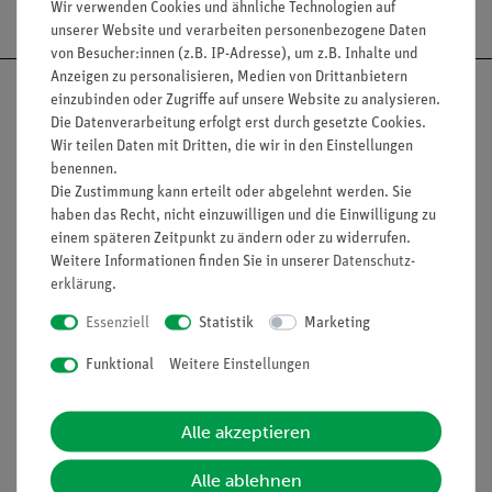
Wir verwenden Cookies und ähnliche Technologien auf
unserer Website und verarbeiten personenbezogene Daten
von Besucher:innen (z.B. IP-Adresse), um z.B. Inhalte und
Anzeigen zu personalisieren, Medien von Drittanbietern
einzubinden oder Zugriffe auf unsere Website zu analysieren.
Die Datenverarbeitung erfolgt erst durch gesetzte Cookies.
Wir teilen Daten mit Dritten, die wir in den Einstellungen
Nach oben
benennen.
Die Zustimmung kann erteilt oder abgelehnt werden. Sie
haben das Recht, nicht einzuwilligen und die Einwilligung zu
einem späteren Zeitpunkt zu ändern oder zu widerrufen.
Informationen
Service
Weitere Informationen finden Sie in unserer
Daten­schutz­
erklärung
.
Essenziell
Statistik
Marketing
Unternehmen
Übersicht Service
Funktional
Weitere Einstellungen
Projekte und Lösungen
Beratung & Showroom
Presse
Inventarisierungs- &
Einräumservice
Alle akzeptieren
Stellenangebote
Inbetriebnahme & Schulungen
Kontakt
Alle ablehnen