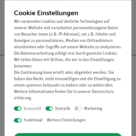
oben Normschliff NS 45
unten Normschliff NS 29
Cookie Einstellungen
Wir verwenden Cookies und ähnliche Technologien auf
unserer Website und verarbeiten personenbezogene Daten
von Besucher:innen (z.B. IP-Adresse), um z.B. Inhalte und
Versandkostenfrei ab 300,- €
Anzeigen zu personalisieren, Medien von Drittanbietern
einzubinden oder Zugriffe auf unsere Website zu analysieren.
Die Datenverarbeitung erfolgt erst durch gesetzte Cookies.
Wir teilen Daten mit Dritten, die wir in den Einstellungen
benennen.
Die Zustimmung kann erteilt oder abgelehnt werden. Sie
haben das Recht, nicht einzuwilligen und die Einwilligung zu
Nach oben
einem späteren Zeitpunkt zu ändern oder zu widerrufen.
Weitere Informationen finden Sie in unserer
Daten­schutz­
erklärung
.
Essenziell
Statistik
Marketing
Informationen
Service
Funktional
Weitere Einstellungen
Unternehmen
Übersicht Service