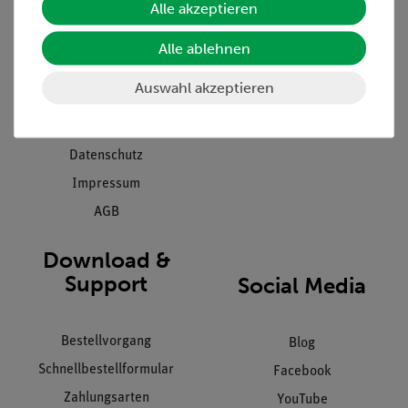
Alle akzeptieren
Projekte und Lösungen
Beratung & Showroom
Presse
Inventarisierungs- &
Alle ablehnen
Einräumservice
Stellenangebote
Auswahl akzeptieren
Inbetriebnahme & Schulungen
Kontakt
Kundendienst
Hinweisgeberschutz
Datenschutz
Impressum
AGB
Download &
Support
Social Media
Bestellvorgang
Blog
Schnellbestellformular
Facebook
Zahlungsarten
YouTube