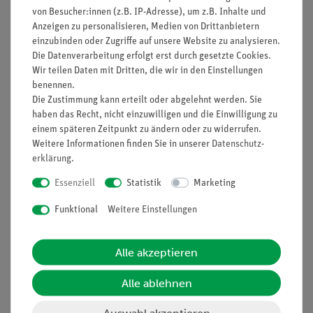
von Besucher:innen (z.B. IP-Adresse), um z.B. Inhalte und
Anzeigen zu personalisieren, Medien von Drittanbietern
einzubinden oder Zugriffe auf unsere Website zu analysieren.
Die Datenverarbeitung erfolgt erst durch gesetzte Cookies.
Nach oben
Wir teilen Daten mit Dritten, die wir in den Einstellungen
benennen.
Die Zustimmung kann erteilt oder abgelehnt werden. Sie
haben das Recht, nicht einzuwilligen und die Einwilligung zu
Informationen
Service
einem späteren Zeitpunkt zu ändern oder zu widerrufen.
Weitere Informationen finden Sie in unserer
Daten­schutz­
erklärung
.
Unternehmen
Übersicht Service
Essenziell
Statistik
Marketing
Projekte und Lösungen
Beratung & Showroom
Funktional
Weitere Einstellungen
Presse
Inventarisierungs- &
Einräumservice
Stellenangebote
Inbetriebnahme & Schulungen
Alle akzeptieren
Kontakt
Kundendienst
Hinweisgeberschutz
Alle ablehnen
Datenschutz
Auswahl akzeptieren