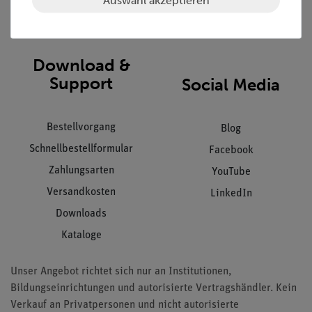
Impressum
AGB
Download &
Support
Social Media
Bestellvorgang
Blog
Schnellbestellformular
Facebook
Zahlungsarten
YouTube
Versandkosten
LinkedIn
Downloads
Kataloge
Unser Angebot richtet sich nur an Institutionen,
Bildungseinrichtungen und autorisierte Vertragshändler. Kein
Verkauf an Privatpersonen und nicht autorisierte