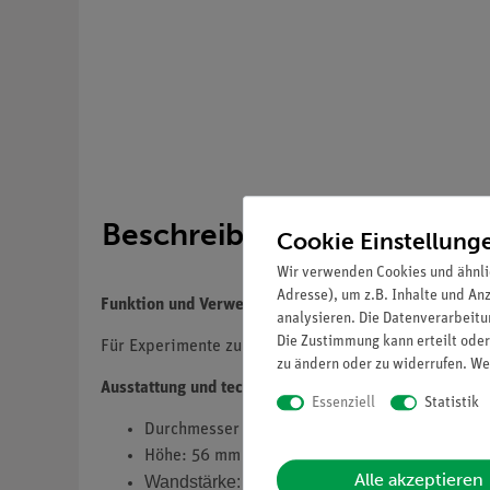
Beschreibung
Cookie Einstellung
Wir verwenden Cookies und ähnli
Adresse), um z.B. Inhalte und An
Funktion und Verwendung
analysieren. Die Datenverarbeitun
Die Zustimmung kann erteilt oder
Für Experimente zur Absorption.
zu ändern oder zu widerrufen. We
Ausstattung und technische Daten
Essenziell
Statistik
Durchmesser außen: 45 mm
Höhe: 56 mm
Alle akzeptieren
Wandstärke: ca. 1,3 mm