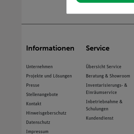
Informationen
Service
Unternehmen
Übersicht Service
Projekte und Lösungen
Beratung & Showroom
Presse
Inventarisierungs- &
Einräumservice
Stellenangebote
Inbetriebnahme &
Kontakt
Schulungen
Hinweisgeberschutz
Kundendienst
Datenschutz
Impressum