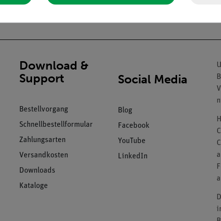
Download &
U
Support
Social Media
B
V
n
Bestellvorgang
Blog
H
Schnellbestellformular
Facebook
C
Zahlungsarten
YouTube
C
a
Versandkosten
LinkedIn
F
Downloads
a
Kataloge
D
i
B