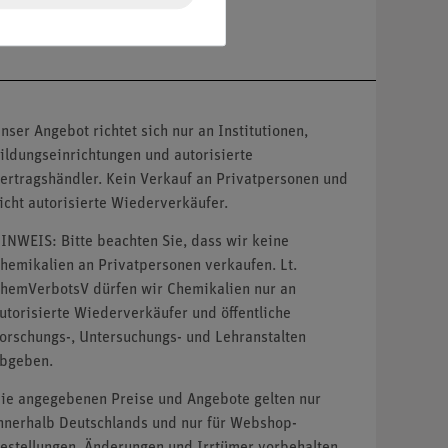
nser Angebot richtet sich nur an Institutionen,
ildungseinrichtungen und autorisierte
ertragshändler. Kein Verkauf an Privatpersonen und
icht autorisierte Wiederverkäufer.
INWEIS: Bitte beachten Sie, dass wir keine
hemikalien an Privatpersonen verkaufen. Lt.
hemVerbotsV dürfen wir Chemikalien nur an
utorisierte Wiederverkäufer und öffentliche
orschungs-, Untersuchungs- und Lehranstalten
bgeben.
ie angegebenen Preise und Angebote gelten nur
nnerhalb Deutschlands und nur für Webshop-
estellungen. Änderungen und Irrtümer vorbehalten.