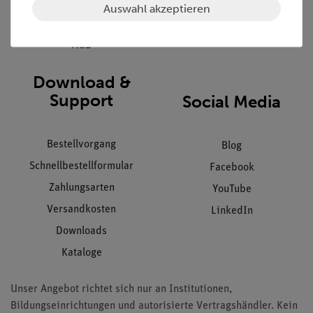
Datenschutz
Auswahl akzeptieren
Impressum
AGB
Download &
Support
Social Media
Bestellvorgang
Blog
Schnellbestellformular
Facebook
Zahlungsarten
YouTube
Versandkosten
LinkedIn
Downloads
Kataloge
Unser Angebot richtet sich nur an Institutionen,
Bildungseinrichtungen und autorisierte Vertragshändler. Kein