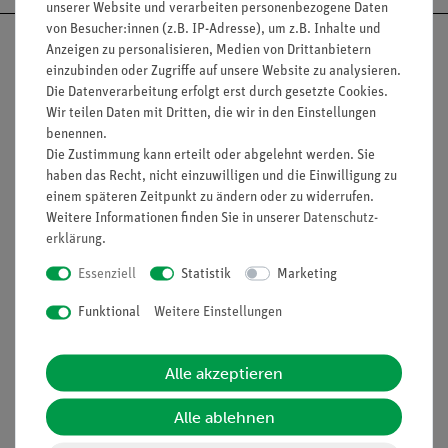
unserer Website und verarbeiten personenbezogene Daten
von Besucher:innen (z.B. IP-Adresse), um z.B. Inhalte und
Anzeigen zu personalisieren, Medien von Drittanbietern
einzubinden oder Zugriffe auf unsere Website zu analysieren.
Die Datenverarbeitung erfolgt erst durch gesetzte Cookies.
Nach oben
Wir teilen Daten mit Dritten, die wir in den Einstellungen
benennen.
Die Zustimmung kann erteilt oder abgelehnt werden. Sie
haben das Recht, nicht einzuwilligen und die Einwilligung zu
Informationen
Service
einem späteren Zeitpunkt zu ändern oder zu widerrufen.
Weitere Informationen finden Sie in unserer
Daten­schutz­
erklärung
.
Unternehmen
Übersicht Service
Essenziell
Statistik
Marketing
Projekte und Lösungen
Beratung & Showroom
Funktional
Weitere Einstellungen
Presse
Inventarisierungs- &
Einräumservice
Stellenangebote
Alle akzeptieren
Inbetriebnahme & Schulungen
Kontakt
Kundendienst
Alle ablehnen
Hinweisgeberschutz